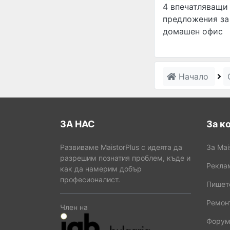
4 впечатляващи
предложения за
домашен офис
Начало
ЗА НАС
За к
Развиваме MaistorPlus с идеята да
За Mai
разрешим познатия проблем, къде и
Рекла
как да намерим добър
професионалист.
Пишет
Ремонт
Член на
Форум