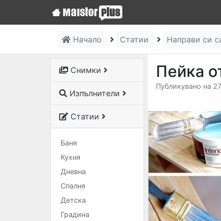
Начало
Статии
Направи си 
Пейка о
Снимки
Публикувано на 27
Изпълнители
Статии
Баня
Кухня
Дневна
Спалня
Детска
Градина