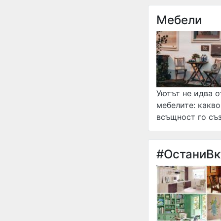
Мебели
Уютът не идва о
мебелите: какво
всъщност го съ
#ОстаниВ