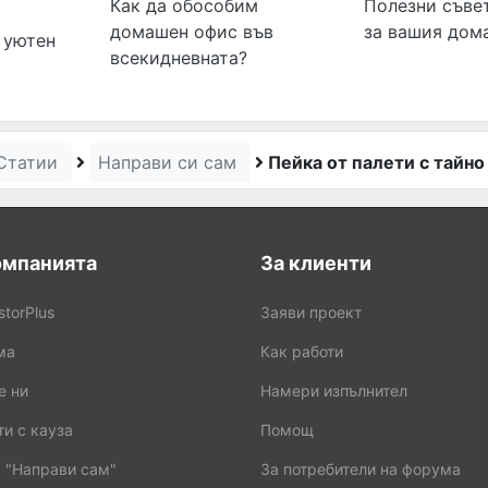
Как да обособим
Полезни съве
домашен офис във
за вашия дом
 уютен
всекидневната?
Статии
Направи си сам
Пейка от палети с тайн
омпанията
За клиенти
storPlus
Заяви проект
ма
Как работи
е ни
Намери изпълнител
и с кауза
Помощ
 "Направи сам"
За потребители на форума