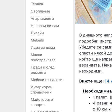
Тераса
Отопление
Апартаменти
Направи си сам
Дизайн
В днешното нап
Мебели
подробни инстру
Убедете се сами
Идеи за дома
спести някой др
Малки
който ще направ
пространства
верандата. Нек
Преди и след
неоходими.
ремонта
Мебели от палети
Вижте още:
14 
Интериорен
Необходими м
справочник
1 палет (
Майсторите
4 равни 
говорят
х 10 см х
Ценови съветник