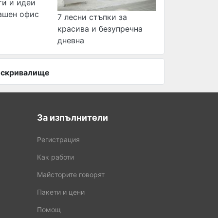
ти и идеи
ашен офис
7 лесни стъпки за
красива и безупречна
дневна
о скривалище
За изпълнители
Регистрация
Как работи
Майсторите говорят
Пакети и цени
Помощ