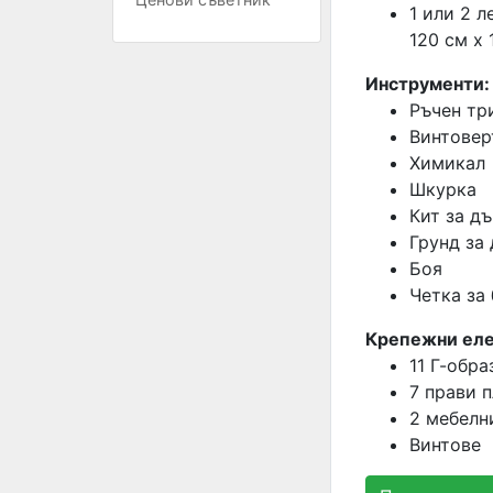
1 или 2 
120 см х 
Инструменти:
Ръчен тр
Винтовер
Химикал
Шкурка
Кит за д
Грунд за
Боя
Четка за
Крепежни еле
11 Г-обра
7 прави 
2 мебелн
Винтове