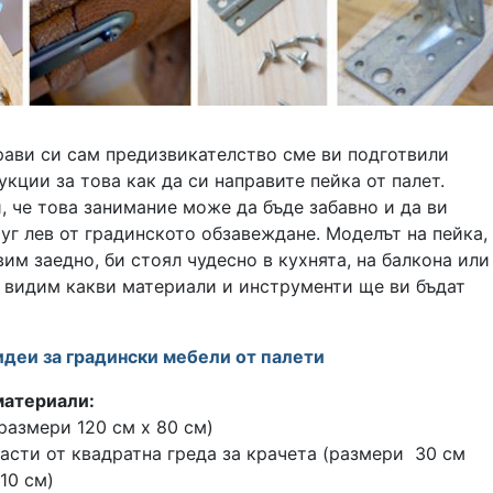
рави си сам предизвикателство сме ви подготвили
кции за това как да си направите пейка от палет.
, че това занимание може да бъде забавно и да ви
уг лев от градинското обзавеждане. Моделът на пейка,
им заедно, би стоял чудесно в кухнята, на балкона или
а видим какви материали и инструменти ще ви бъдат
идеи за градински мебели от палети
атериали:
размери 120 см х 80 см)
части от квадратна греда за крачета (размери 30 см
 10 см)