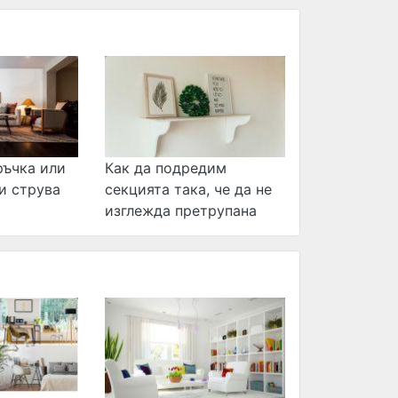
ръчка или
Как да подредим
си струва
секцията така, че да не
изглежда претрупана