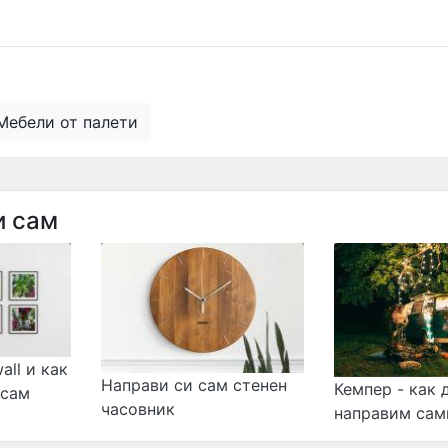
ебели от палети
и сам
all и как
Направи си сам стенен
Кемпер - как 
 сам
часовник
направим сам