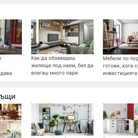
Как да обзаведеш
т
Мебели по по
жилище под наем, без да
готови, кога 
влагаш много пари
здава
инвестицията
къщи