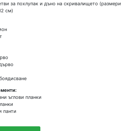
летви за похлупак и дъно на скривалището (размери
12 см)
ион
т
ърво
 дърво
 боядисване
менти:
зни ъглови планки
планки
и панти