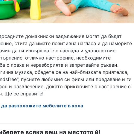
 досадните домакински задължения могат да бъдат
ение, стига да имате позитивна нагласа и да намерите
ачин да ги извършвате с наслада и удоволствие.
 търпение, отлично настроение, необходимите
ба с праха и неразборията и запретвайте ръкави.
гична музика, обадете се на най-близката приятелка,
ndsfree", пуснете любимия си филм или предаване и ги
фон и развлечение, докато приключите с настроение с
. Ще се справите!
 да разположите мебелите в хола
иберете всяка вещ на мястото й!