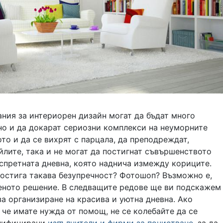
ния за интериорен дизайн могат да бъдат много
но и да докарат сериозни комплекси на неуморните
то и да се вихрят с парцала, да преподреждат,
йлите, така и не могат да постигнат съвършенството
 спретната дневна, която наднича измежду кориците.
постига такава безупречност? Фотошоп? Възможно е,
веното решение. В следващите редове ще ви подскажем
за организиране на красива и уютна дневна. Ако
 че имате нужда от помощ, не се колебайте да се
алифицирани
изпълнители и фирми за почистване
, за да