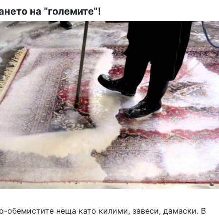
ането на "големите"!
о-обемистите неща като килими, завеси, дамаски. В