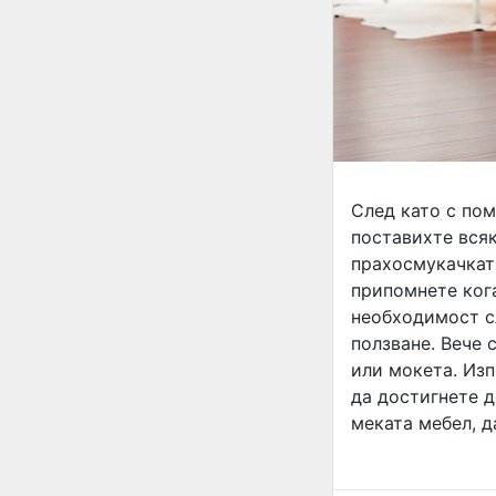
След като с пом
поставихте всяк
прахосмукачката
припомнете кога
необходимост с
ползване. Вече 
или мокета. Изп
да достигнете д
меката мебел, 