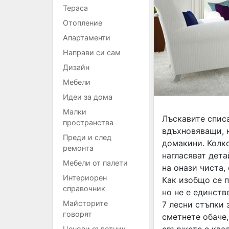
Тераса
Отопление
Апартаменти
Направи си сам
Дизайн
Мебели
Идеи за дома
Малки
Лъскавите списа
пространства
вдъхновяващи, 
Преди и след
домакини. Колко
ремонта
нагласяват дета
Мебели от палети
на онази чиста,
Интериорен
Как изобщо се 
справочник
но не е единст
Майсторите
7 лесни стъпки 
говорят
сметнете обаче,
свържете с кв
Ценови съветник