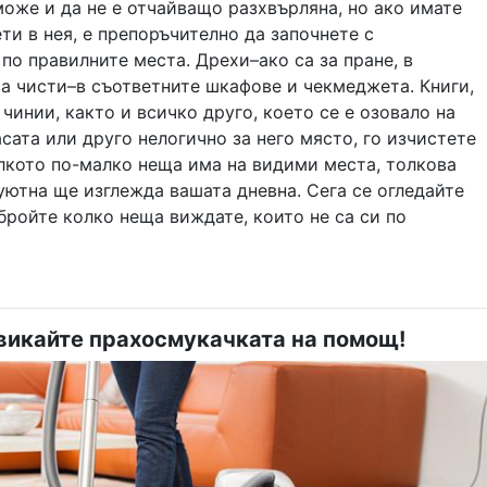
оже и да не е отчайващо разхвърляна, но ако имате
и в нея, е препоръчително да започнете с
по правилните места. Дрехи–ако са за пране, в
са чисти–в съответните шкафове и чекмеджета. Книги,
 чинии, както и всичко друго, което се е озовало на
асата или друго нелогично за него място, го изчистете
олкото по-малко неща има на видими места, толкова
уютна ще изглежда вашата дневна. Сега се огледайте
бройте колко неща виждате, които не са си по
викайте прахосмукачката на помощ!