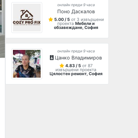
онлайн преди 9 часа
Поно Даскалов
5.00 / 5
от 3 извършени
проекта
Мебели и
обзавеждане, София
онлайн преди 9 часа
Цанко Владимиров
4.83 / 5
от 87
извършени проекта
Цялостен ремонт, София