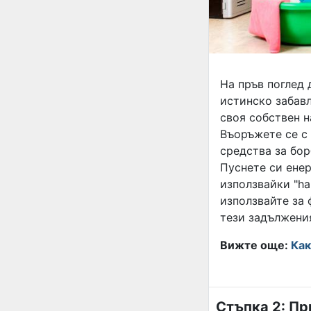
На пръв поглед
истинско забавл
своя собствен н
Въоръжете се с
средства за бор
Пуснете си енер
използвайки "ha
използвайте за 
тези задължения
Вижте още:
Как
Стъпка 2: Пр