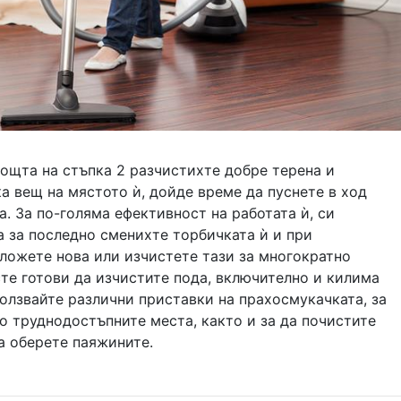
ощта на стъпка 2 разчистихте добре терена и
а вещ на мястото ѝ, дойде време да пуснете в ход
. За по-голяма ефективност на работата ѝ, си
 за последно сменихте торбичката ѝ и при
ложете нова или изчистете тази за многократно
сте готови да изчистите пода, включително и килима
олзвайте различни приставки на прахосмукачката, за
о труднодостъпните места, както и за да почистите
да оберете паяжините.