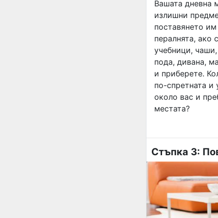
Вашата дневна м
излишни предмет
поставянето им 
пералнята, ако 
учебници, чаши,
пода, дивана, м
и приберете. К
по-спретната и 
около вас и пре
местата?
Стъпка 3: По