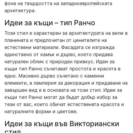
фона на твърдостта на западноевропейската
архитектура.
Идеи за къщи – тип Ранчо
Този стил е характерен за архитектурата на вили в
планината и предпочитан от ценителите на
естествени материали. Фасадата се изгражда
единствено от камък и дърво, което придава
натурален облик с природен привкус. Идеи за
къщи тип Ранчо съчетават простота и красота в
едно. Масивно дърво съчетано с каменни
елементи, а ламперия за декорация и придаване на
завършен вид е в основата на този стил. Идеи за
къщи тип Ранчо могат да бъдат добър избор за
тези от вас, които обичат естествената красота и
натуралните форми и цветове.
Идеи за къщи във Викториански
стил