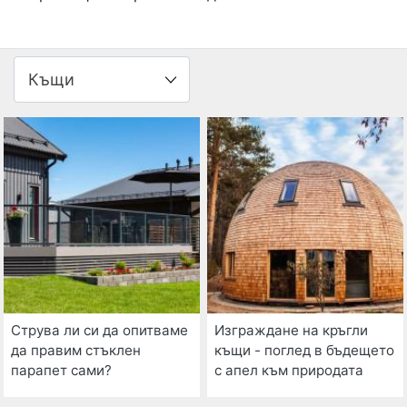
Струва ли си да опитваме
Изграждане на кръгли
да правим стъклен
къщи - поглед в бъдещето
парапет сами?
с апел към природата