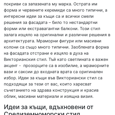
покриви са запазената му марка. Острата им
форма и червените керемиди са много типични, а
интересни идеи за къщи са и всички смели
решения за фасадата – било то нестандартни
форми или екстравагантни балкони. Този стил
залага изцяло на оригинални и различни решения в
архитектурата. Мраморни фигури или масивни
колони са също много типични. Заоблената форма
на фасадата отстрани е изцяло в духа на
Викторианския стил. Тъй като светлината е важен
акцент - прозорците са в изобилие, а мраморните
вази и саксии до входната врата са оригинален
избор. Идеи за къщи във Викториански стил са
подходящи за тези от вас, които харесват
съчетанието на здрава конструкция и красив
облик, масивни материали и изящна визия.
Идеи за къщи, вдъхновени от
Средиземноморски стил