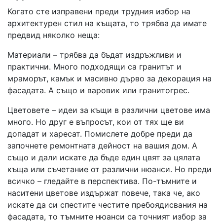
Когато сте изправени преди трудния избор на
архитектурен стил на къщата, то трябва да имате
предвид няколко неща:
Материали – трябва да бъдат издръжливи и
практични. Много подходящи са гранитът и
мраморът, камък и масивно дърво за декорация на
фасадата. А също и варовик или гранитогрес.
Цветовете – идеи за къщи в различни цветове има
много. Но друг е въпросът, кои от тях ще ви
допадат и харесат. Помислете добре преди да
започнете ремонтната дейност на вашия дом. А
също и дали искате да бъде един цвят за цялата
къща или съчетание от различни нюанси. Но преди
всичко – гледайте в перспектива. По-тъмните и
наситени цветове издържат повече, така че, ако
искате да си спестите честите пребоядисвания на
фасадата, то тъмните нюанси са точният избор за