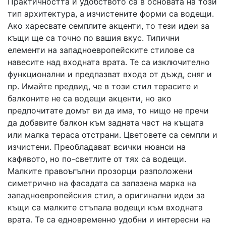
Практичността и удобството са в основата на този
тип архитектура, а изчистените форми са водещи.
Ако харесвате семплите акценти, то тези идеи за
къщи ще са точно по вашия вкус. Типични
елементи на западноевропейските стилове са
навесите над входната врата. Те са изключително
функционални и предпазват входа от дъжд, сняг и
пр. Имайте предвид, че в този стил терасите и
балконите не са водещи акценти, но ако
предпочитате домът ви да има, то нищо не пречи
да добавите балкон към задната част на къщата
или малка тераса отстрани. Цветовете са семпли и
изчистени. Преобладават всички нюанси на
кафявото, но по-светлите от тях са водещи.
Малките правоъгълни прозорци разположени
симетрично на фасадата са запазена марка на
западноевропейския стил, а оригинални идеи за
къщи са малките стъпала водещи към входната
врата. Те са едновременно удобни и интересни на