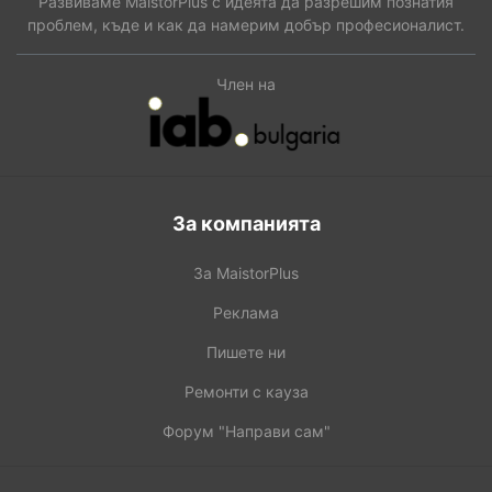
Развиваме MaistorPlus с идеята да разрешим познатия
проблем, къде и как да намерим добър професионалист.
Член на
За компанията
За MaistorPlus
Реклама
Пишете ни
Ремонти с кауза
Форум "Направи сам"