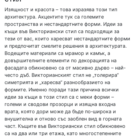
Изящност и красота – това изразява този тип
архитектура. Акцентите тук са големите
пространства и нестандартните форми. Идеи за
къщи във Викториански стил са подходящи за
тези от вас, които харесват нестандартните форми
и предпочитат смелите решения в архитектурата.
Водещите материали са мрамор и камък, а
довършителните елементи по декорацията на
фасадата обикновено са от масивно дърво – най-
често дъб. Викторианският стил не „толерира“
симетрията и „харесва“ разнообразието на
формите. Именно поради тази причина всички
идеи за къщи в този стил са с меки форми –
големи и сводови прозорци и изящна входна
врата, която дори може да бъде по-широка и
внушителна и отново със заоблен вид в горната
част. Къщите във Викториански стил обикновено
са на два или три етажа, като многостепенните