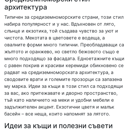
архитектура
Типичен за средиземноморските страни, този стил
набира популярност и у нас. Вдъхновен от лято,
слънце и екзотика, той създава чувство за уют и
чистота. Мекотата в цветовете е водеща, а
овалните форми много типични. Преобладаващи са
жълтото и оранжево, но светло бежовото също е
много подходящо за фасадата. Едноетажните къщи
с равен покрив и красиви керемиди обикновено се
радват на средиземноморската архитектура, а
сводовите врати и големите прозорци са запазена
му марка. Идеи за къщи в този стил са подходящи
за вас, ако притежавате и дворно пространство,
тъй като наличието на меки и удобни мебели е
задължителен акцент. Екзотични цветя и малък
басейн – все неща, които напомнят за лятото.
Идеи за къщи и полезни съвети