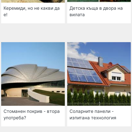
Керемиди, но не какви да
Детска къща в двора на
е!
вилата
Стоманен покрив - втора
Соларните панели -
употреба?
изпитана технология