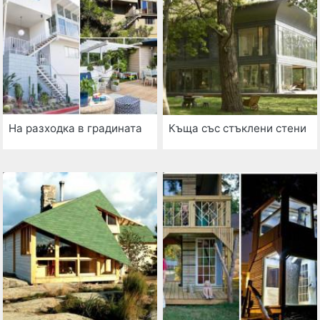
На разходка в градината
Къща със стъклени стени