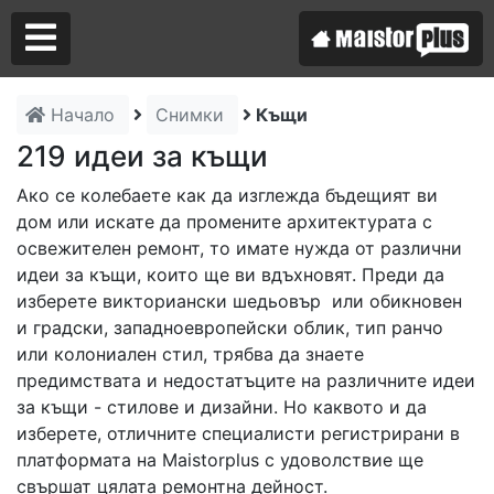
Начало
Снимки
Къщи
Аз съм майстор
219 идеи за къщи
Ако се колебаете как да изглежда бъдещият ви
Търся майстор
дом или искате да промените архитектурата с
освежителен ремонт, то имате нужда от различни
идеи за къщи, които ще ви вдъхновят. Преди да
изберете викториански шедьовър или обикновен
и градски, западноевропейски облик, тип ранчо
или колониален стил, трябва да знаете
предимствата и недостатъците на различните идеи
за къщи - стилове и дизайни. Но каквото и да
изберете, отличните специалисти регистрирани в
платформата на Maistorplus с удоволствие ще
свършат цялата ремонтна дейност.