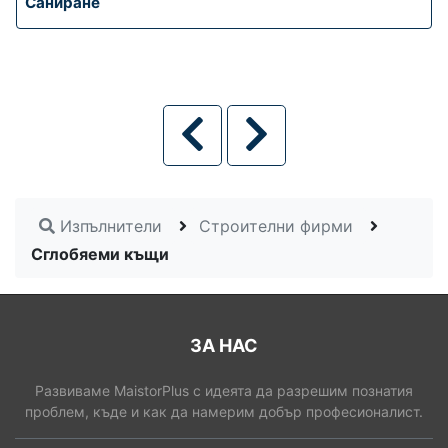
Саниране
Изпълнители
Строителни фирми
Сглобяеми къщи
ЗА НАС
Развиваме MaistorPlus с идеята да разрешим познатия
проблем, къде и как да намерим добър професионалист.