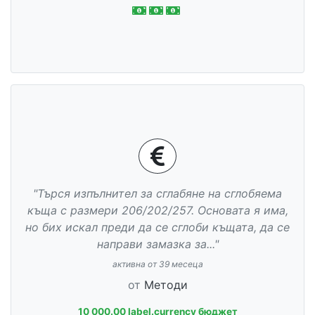
"Търся изпълнител за сглабяне на сглобяема
къща с размери 206/202/257. Основата я има,
но бих искал преди да се сглоби къщата, да се
направи замазка за..."
активна от 39 месеца
от
Методи
10 000.00 label.currency бюджет