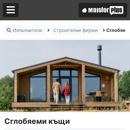
Изпълнители
Строителни фирми
Сглобяем
Аз съм майстор
Търся майстор
Сглобяеми къщи