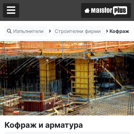
Изпълнители
Строителни фирми
Кофраж и
Аз съм майстор
Търся майстор
Кофраж и арматура