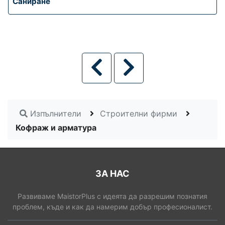
Саниране
Изпълнители
Строителни фирми
Кофраж и арматура
ЗА НАС
Развиваме MaistorPlus с идеята да разрешим познатия
проблем, къде и как да намерим добър професионалист.