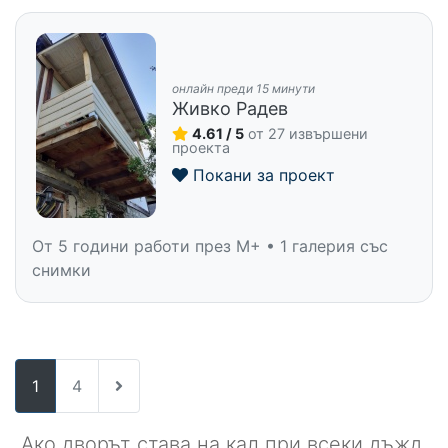
онлайн преди 15 минути
Живко Радев
4.61 / 5
от 27 извършени
проекта
Покани за проект
От 5 години работи през M+ • 1 галерия със
снимки
1
4
Ако дворът става на кал при всеки дъжд,