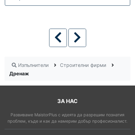
Изпълнители
Строителни фирми
Дренаж
ЗА НАС
Развиваме MaistorPlus с идеята да разрешим познатия
проблем, къде и как да намерим добър професионалист.