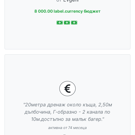
8 000.00 label.currency бюджет
"20метра дренаж около къща, 2,50м
дълбочина, Г-образно - 2 канала по
10м.достъпно за малък багер."
активна от 74 месеца