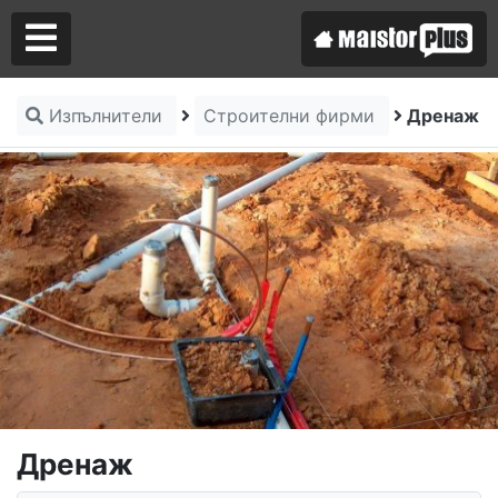
Изпълнители
Строителни фирми
Дренаж
Аз съм майстор
Търся майстор
Дренаж