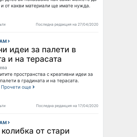
 и от какви материали ще имате нужда.
ъти
Последна редакция на 27/04/2020
САМ
и идеи за палети в
а и на терасата
ева
итите пространства с креативни идеи за
палети в градината и на терасата.
!
Прочети още
ъти
Последна редакция на 17/04/2020
САМ
колибка от стари