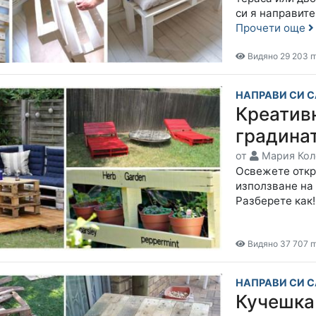
си я направите
Прочети още
Видяно 29 203 п
НАПРАВИ СИ 
Креативн
градинат
от
Мария Кол
Освежете откр
използване на 
Разберете как
Видяно 37 707 п
НАПРАВИ СИ 
Кучешка 