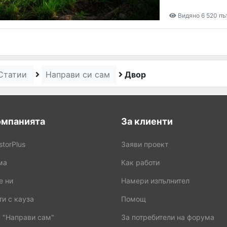
Видяно 6 520 пъ
Статии
Направи си сам
Двор
омпанията
За клиенти
storPlus
Заяви проект
ма
Как работи
е ни
Намери изпълнител
и с кауза
Помощ
 "Направи сам"
За потребители на форума