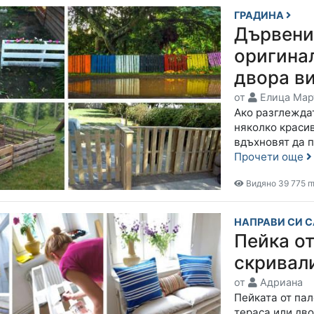
ГРАДИНА
Дървени 
оригинал
двора в
от
Елица Мар
Ако разглежда
няколко красив
вдъхновят да 
Прочети още
Видяно 39 775 п
НАПРАВИ СИ 
Пейка от
скривал
от
Адриана
Пейката от па
тераса или дво