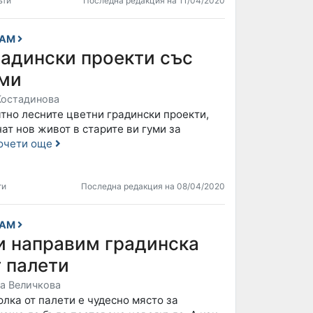
ъти
Последна редакция на 11/04/2020
САМ
радински проекти със
уми
Костадинова
тно лесните цветни градински проекти,
ат нов живот в старите ви гуми за
очети още
ти
Последна редакция на 08/04/2020
САМ
и направим градинска
 палети
а Величкова
лка от палети е чудесно място за