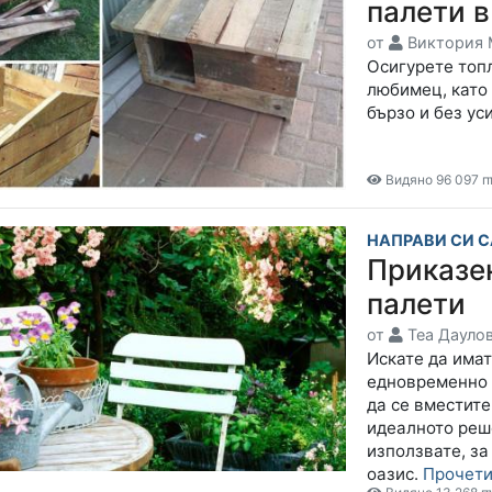
палети в
от
Виктория 
Осигурете топл
любимец, като 
бързо и без ус
Видяно 96 097 п
НАПРАВИ СИ 
Приказен
палети
от
Теа Дауло
Искате да имат
едновременно с
да се вместит
идеалното реше
използвате, за
оазис.
Прочет