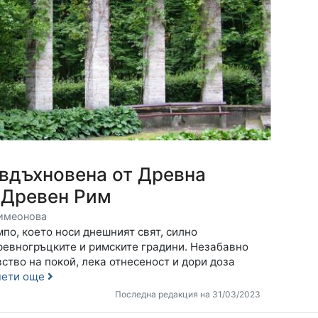
 вдъхновена от Древна
 Древен Рим
имеонова
по, което носи днешният свят, силно
ревногръцките и римските градини. Незабавно
ство на покой, лека отнесеност и дори доза
чети още
Последна редакция на 31/03/2023