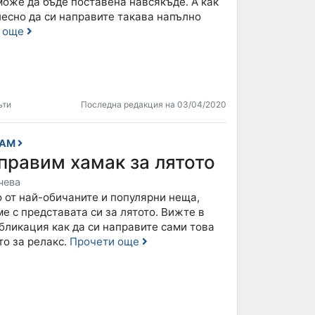
може да бъде поставена навсякъде. А как
лесно да си направите такава напълно
и още
ъти
Последна редакция на 03/04/2020
САМ
правим хамак за лятото
чева
 от най-обичаните и популярни неща,
е с представата си за лятото. Вижте в
бликация как да си направите сами това
то за релакс.
Прочети още