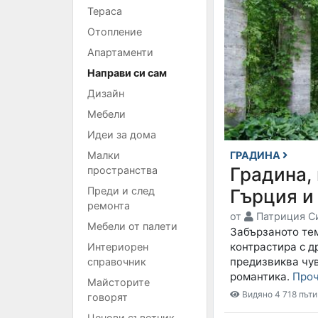
Тераса
Отопление
Апартаменти
Направи си сам
Дизайн
Мебели
Идеи за дома
Малки
ГРАДИНА
Градина,
пространства
Преди и след
Гърция и
ремонта
от
Патриция С
Мебели от палети
Забързаното тем
контрастира с д
Интериорен
предизвиква чув
справочник
романтика.
Про
Майсторите
Видяно 4 718 пъти
говорят
Ценови съветник