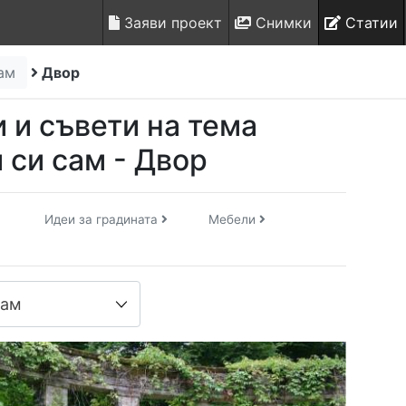
Заяви проект
Снимки
Статии
сам
Двор
и и съвети на тема
 си сам - Двор
Идеи за градината
Мебели