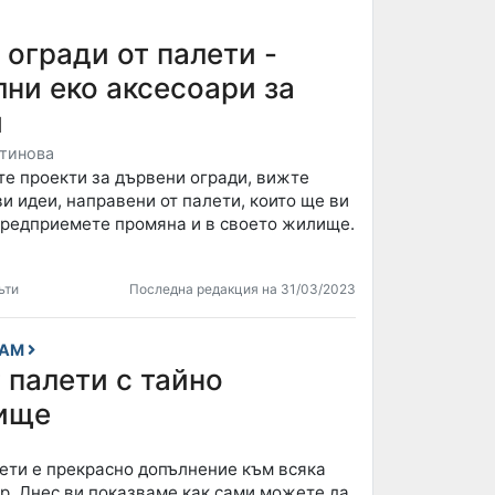
огради от палети -
ни еко аксесоари за
и
тинова
те проекти за дървени огради, вижте
и идеи, направени от палети, които ще ви
предприемете промяна и в своето жилище.
ъти
Последна редакция на 31/03/2023
САМ
 палети с тайно
ище
лети е прекрасно допълнение към всяка
р. Днес ви показваме как сами можете да