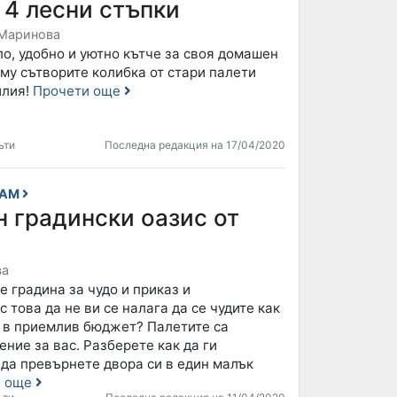
 4 лесни стъпки
Маринова
о, удобно и уютно кътче за своя домашен
му сътворите колибка от стари палети
илия!
Прочети още
ъти
Последна редакция на 17/04/2020
САМ
 градински оазис от
ва
е градина за чудо и приказ и
 това да не ви се налага да се чудите как
е в приемлив бюджет? Палетите са
ние за вас. Разберете как да ги
 да превърнете двора си в един малък
и още