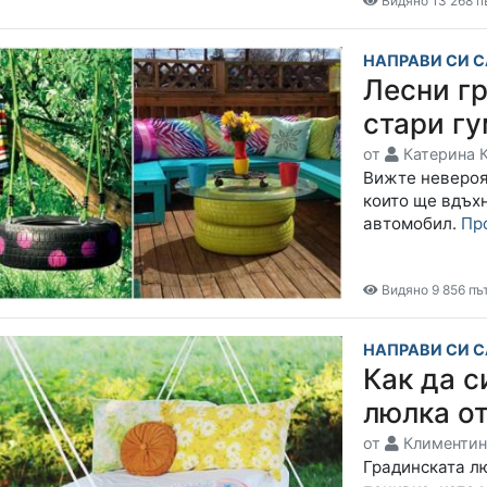
Видяно 13 268 п
НАПРАВИ СИ 
Лесни г
стари г
от
Катерина 
Вижте невероя
които ще вдъхн
автомобил.
Пр
Видяно 9 856 пъ
НАПРАВИ СИ 
Как да с
люлка от
от
Климентин
Градинската лю