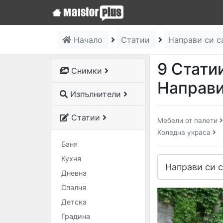
Начало
Статии
Направи си 
9 Стати
Снимки
Направи
Изпълнители
Статии
Мебели от палети
Коледна украса
Баня
Кухня
Дневна
Спалня
Детска
Градина