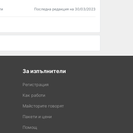
ти
Последна редакция на 30/03/2023
За изпълнители
Регистрация
Как работи
Майсторите говорят
Пакети и цени
Помощ