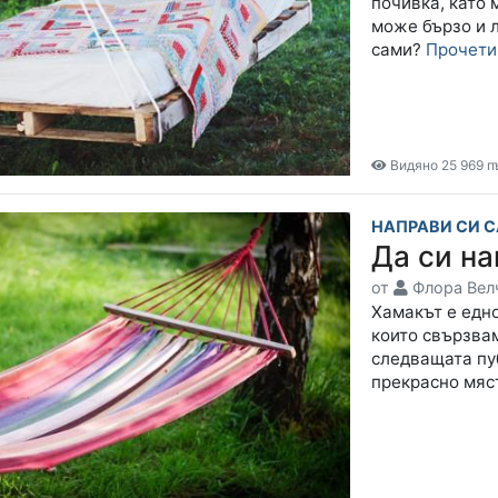
почивка, като 
може бързо и 
сами?
Прочет
Видяно 25 969 п
НАПРАВИ СИ 
Да си на
от
Флора Вел
Хамакът е едно
които свързвам
следващата пу
прекрасно мяс