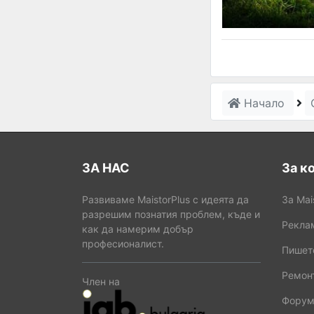
Начало
ЗА НАС
За к
Развиваме MaistorPlus с идеята да
За Mai
разрешим познатия проблем, къде и
Рекла
как да намерим добър
професионалист.
Пишет
Ремонт
Член на
Форум