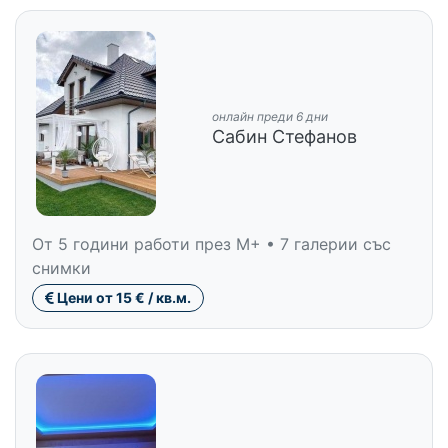
онлайн преди 6 дни
Сабин Стефанов
От 5 години работи през M+ • 7 галерии със
снимки
Цени от 15 € / кв.м.