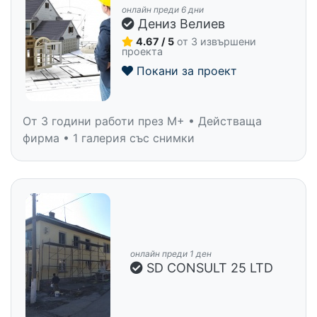
онлайн преди 6 дни
Дениз Велиев
4.67 / 5
от 3 извършени
проекта
Покани за проект
От 3 години работи през M+ • Действаща
фирма • 1 галерия със снимки
онлайн преди 1 ден
SD CONSULT 25 LTD