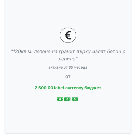
"120кв.м. лепене на гранит върху излят бетон с
лепило"
активна от 86 месеца
от
2 500.00 label.currency бюджет