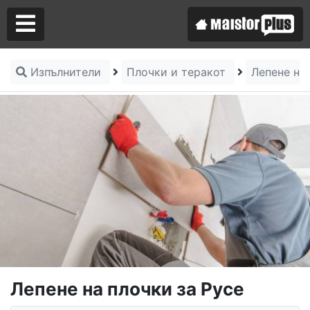
Изпълнители
Плочки и теракот
Лепене на
Аз съм майстор
Търся майстор
Лепене на плочки за Русе