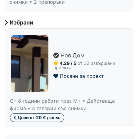
снимки • 2 препоръки
Избрани
Нов Дом
4.29 / 5
от 32 извършени
проекта
Покани за проект
От 8 години работи през M+ • Действаща
фирма • 4 галерии със снимки
Цени от 20 € / кв.м.