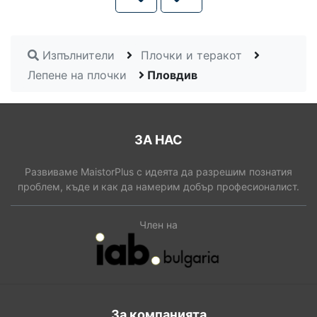
Изпълнители
Плочки и теракот
Лепене на плочки
Пловдив
ЗА НАС
Развиваме MaistorPlus с идеята да разрешим познатия
проблем, къде и как да намерим добър професионалист.
Член на
За компанията