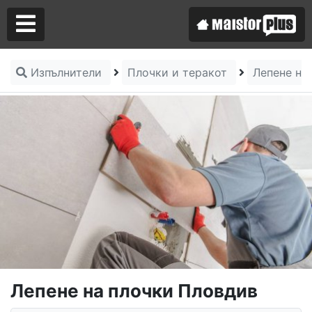
Изпълнители
Плочки и теракот
Лепене на
Аз съм майстор
Търся майстор
Лепене на плочки Пловдив