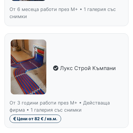
От 6 месеца работи през M+ • 1 галерия със
снимки
Лукс Строй Къмпани
От 3 години работи през M+ • Действаща
фирма • 1 галерия със снимки
Цени от 82 € / кв.м.