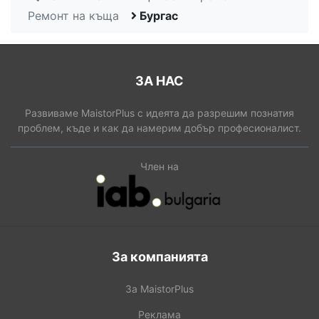
Ремонт на къща
Бургас
ЗА НАС
Развиваме MaistorPlus с идеята да разрешим познатия
проблем, къде и как да намерим добър професионалист.
Член на
За компанията
За MaistorPlus
Реклама