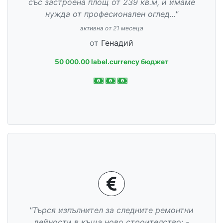
със застроена площ от 239 кв.м, и имаме
нужда от професионален оглед..."
активна от 21 месеца
от
Генадий
50 000.00 label.currency бюджет
"Търся изпълнител за следните ремонтни
дейности в къща ново строителство: -