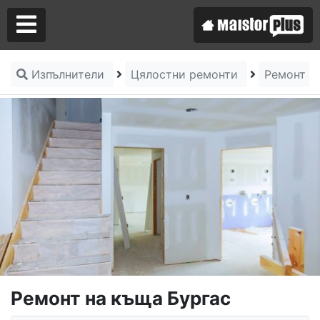
Изпълнители
Цялостни ремонти
Ремонт н
Аз съм майстор
Търся майстор
Ремонт на къща Бургас