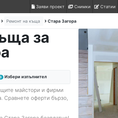
Заяви проект
Снимки
Статии
Ремонт на къща
Стара Загора
ъща за
ра
Избери изпълнител
3
ящите майстори и фирми
а. Сравнете оферти бързо,