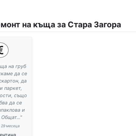
емонт на къща за Стара Загора
ща на груб
скаме да се
скартон, да
и паркет,
ости, също
бва да се
шпаклова и
 Общат..."
т 29 месеца
ентина