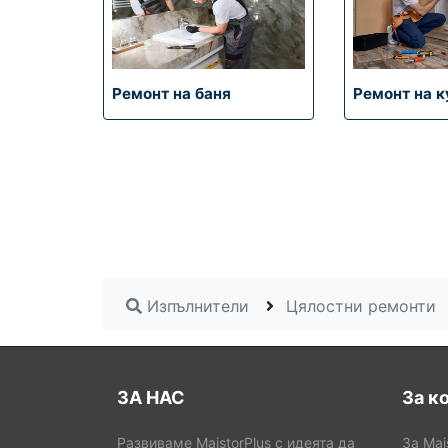
Ремонт на апартамент
Ремонт на тераса
Изпълнители
Цялостни ремонти
ЗА НАС
За к
Развиваме MaistorPlus с идеята да
За Mai