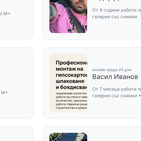
От 4 години работи п
ез M+
галерия със снимки
онлайн преди 24 дни
Васил Иванов
От 7 месеца работи п
з M+
галерия със снимки 