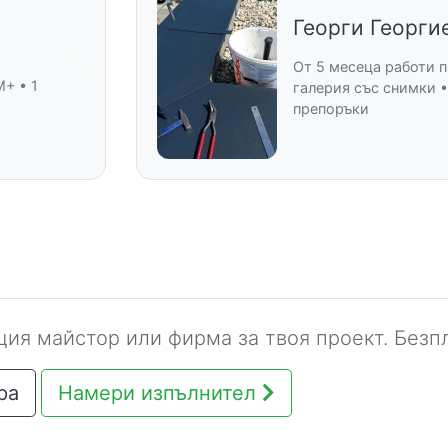
Георги Георги
От 5 месеца работи п
M+ • 1
галерия със снимки •
препоръки
ия майстор или фирма за твоя проект. Безпл
ра
Намери изпълнител