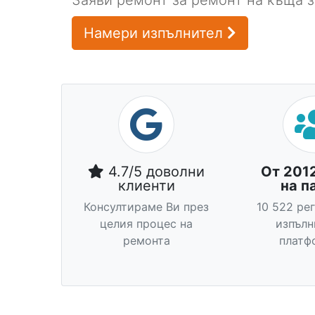
Заяви ремонт за ремонт на къща з
Намери изпълнител
4.7/5 доволни
От 201
клиенти
на п
Консултираме Ви през
10 522 ре
целия процес на
изпълн
ремонта
платф