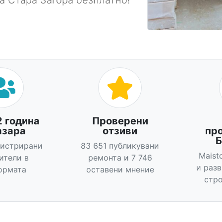
а Стара Загора безплатно!
2 година
Проверени
азара
отзиви
пр
Б
гистрирани
83 651 публикувани
Maist
ители в
ремонта и 7 746
и раз
ормата
оставени мнение
стро