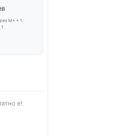
ев
рез M+ • 1
 1
атно е!