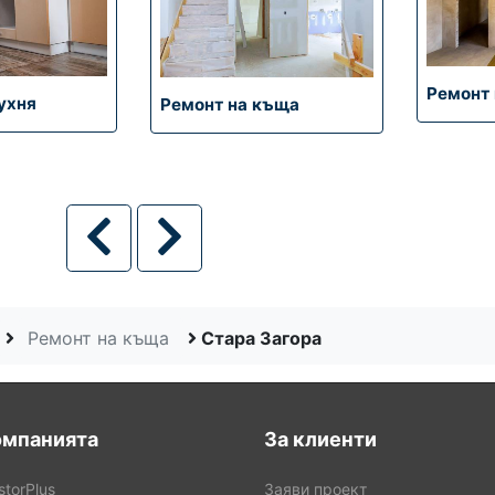
Усвояване на тераса
Ремонт на къща
Стара Загора
омпанията
За клиенти
storPlus
Заяви проект