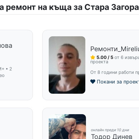
а ремонт на къща за Стара Загора
нова
Ремонти_Mirel
и
5.00 / 5
от 6 извъ
проекта
M+ • 2
От 8 години работи п
ео
Покани за проек
онлайн преди 10 дни
Тодор Динев