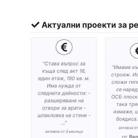
Актуални проекти за р
"Става въпрос за
"Имаме къ
къща след акт 16,
строеж. И
един етаж, 190 кв. м.
сложи гип
Има нужда от
се наред
следните дейности: -
ОСБ плоск
разширяване на
така тря
отвори за врати -
измаже, 
шпакловка на стени -
боядиса.
..."
активна о
активна от 3 месеца
от
Вал