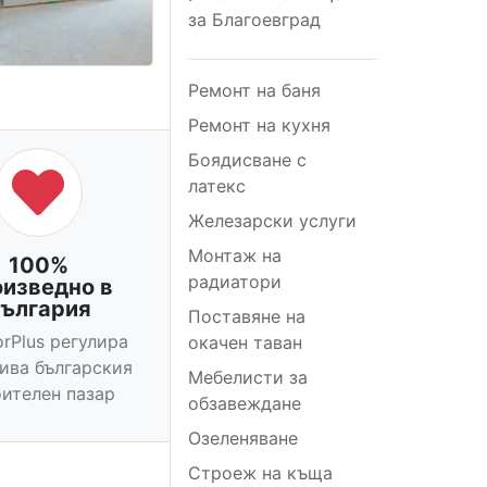
за Благоевград
Ремонт на баня
Ремонт на кухня
Боядисване с
латекс
Железарски услуги
Монтаж на
100%
радиатори
оизведно в
ългария
Поставяне на
orPlus регулира
окачен таван
вива българския
Мебелисти за
ителен пазар
обзавеждане
Озеленяване
Строеж на къща