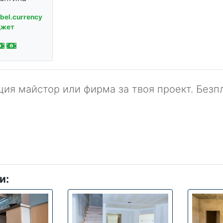
abel.currency
джет
ия майстор или фирма за твоя проект. Безпл
и: