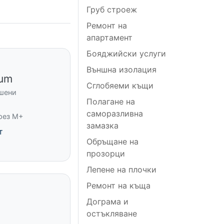
Груб строеж
Ремонт на
апартамент
Бояджийски услуги
Външна изолация
ium
Сглобяеми къщи
ршени
Полагане на
саморазливна
рез M+
замазка
т
Обръщане на
прозорци
Лепене на плочки
Ремонт на къща
Дограма и
остъкляване