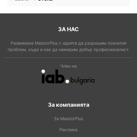
ЗА НАС
Развиваме MaistorPlus с идеята да разрешим познатия
проблем, къде и как да намерим добър професионалист.
Член на
За компанията
За MaistorPlus
Реклама