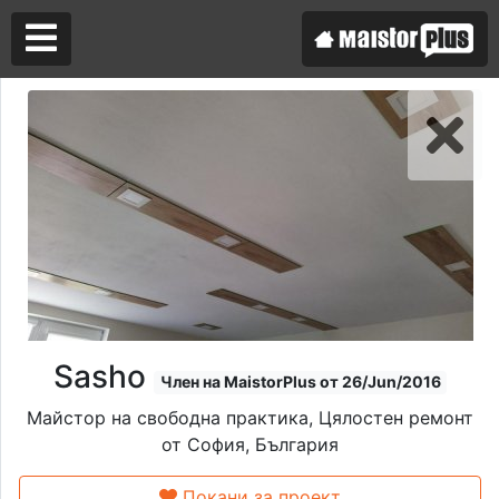
Аз съм майстор
Търся майстор
Sasho
Член на MaistorPlus от 26/Jun/2016
Майстор на свободна практика, Цялостен ремонт
от София, България
Покани за проект