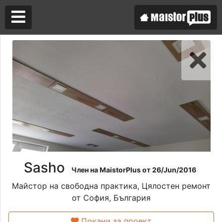
Аз съм майстор
Търся майстор
Sasho
Член на MaistorPlus от 26/Jun/2016
Майстор на свободна практика, Цялостен ремонт
от София, България
Покани за проект