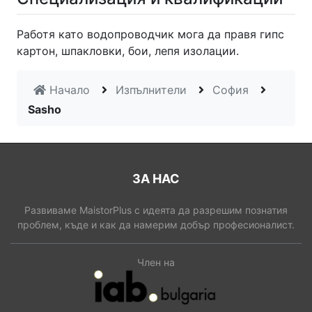
Работя като водопроводчик мога да правя гипс
картон, шпакловки, бои, лепя изолации.
Начало
Изпълнители
София
Sasho
ЗА НАС
Развиваме MaistorPlus с идеята да разрешим познатия
проблем, къде и как да намерим добър професионалист.
Член на