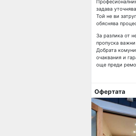
Професионалния
задава уточняв
Той не ви затру
обяснява процес
За разлика от н
пропуска важни
Добрата комуни
очаквания и гар
още преди ремон
Офертата