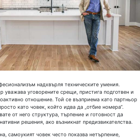
фесионализъм надхвърля техническите умения.
р уважава уговорените срещи, пристига подготвен и
оактивно отношение. Той се възприема като партньор
 просто като човек, който идва да „отбие номера“.
ате от него структура, търпение и готовност да
нативни решения, ако възникнат предизвикателства.
на, самоукият човек често показва нетърпение,