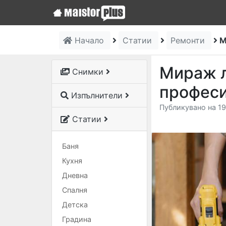
Начало
Статии
Ремонти
М
Мираж л
Снимки
професи
Изпълнители
Публикувано на 19
Статии
Баня
Кухня
Дневна
Спалня
Детска
Градина