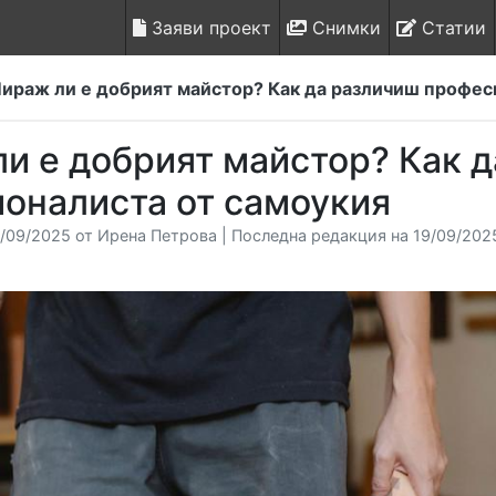
Заяви проект
Снимки
Статии
ираж ли е добрият майстор? Как да различиш профес
и е добрият майстор? Как 
оналиста от самоукия
/09/2025 от Ирена Петрова | Последна редакция на 19/09/2025