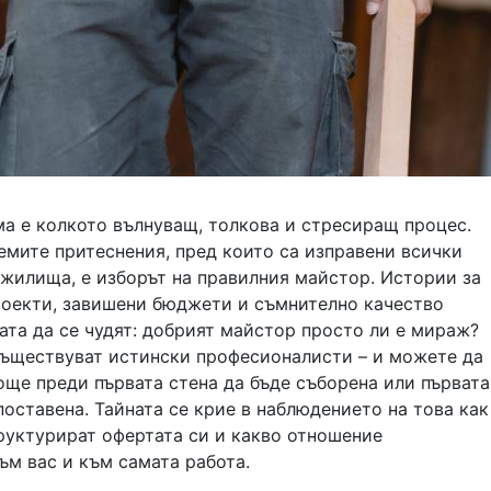
ма е колкото вълнуващ, толкова и стресиращ процес.
емите притеснения, пред които са изправени всички
 жилища, е изборът на правилния майстор. Истории за
оекти, завишени бюджети и съмнително качество
ата да се чудят: добрият майстор просто ли е мираж?
 съществуват истински професионалисти – и можете да
още преди първата стена да бъде съборена или първата
поставена. Тайната се крие в наблюдението на това как
руктурират офертата си и какво отношение
ъм вас и към самата работа.