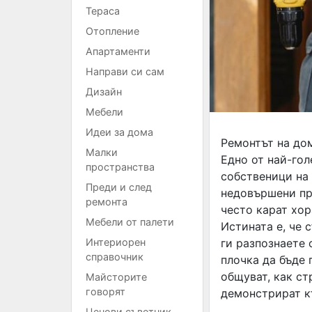
Тераса
Отопление
Апартаменти
Направи си сам
Дизайн
Мебели
Идеи за дома
Ремонтът на до
Малки
Едно от най-гол
пространства
собственици на
Преди и след
недовършени пр
ремонта
често карат хор
Мебели от палети
Истината е, че
Интериорен
ги разпознаете 
справочник
плочка да бъде 
общуват, как ст
Майсторите
говорят
демонстрират к
Ценови съветник