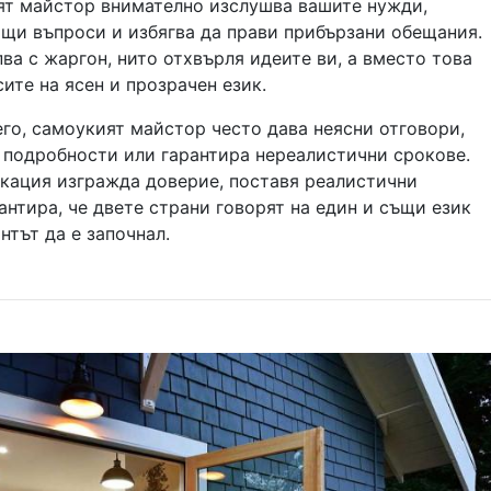
т майстор внимателно изслушва вашите нужди,
ащи въпроси и избягва да прави прибързани обещания.
пва с жаргон, нито отхвърля идеите ви, а вместо това
ите на ясен и прозрачен език.
его, самоукият майстор често дава неясни отговори,
 подробности или гарантира нереалистични срокове.
кация изгражда доверие, поставя реалистични
антира, че двете страни говорят на един и същи език
тът да е започнал.