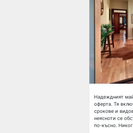
Надеждният май
оферта. Тя вклю
срокове и видов
неясноти се обс
по-късно. Никог