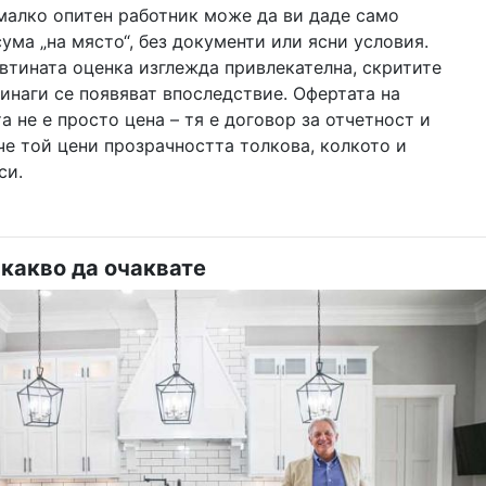
малко опитен работник може да ви даде само
ума „на място“, без документи или ясни условия.
втината оценка изглежда привлекателна, скритите
инаги се появяват впоследствие. Офертата на
 не е просто цена – тя е договор за отчетност и
че той цени прозрачността толкова, колкото и
си.
какво да очаквате