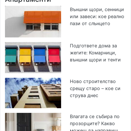
Външни щори, сенници
или завеси: кое реално
пази от слънцето
Подгответе дома за
жегите: Комарници,
външни щори и тенти
Ново строителство
срещу старо – кое си
струва днес
Влагата се събира по
прозорците? Какво
можеш да направиш