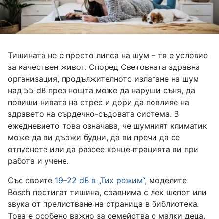
Тишината не е просто липса на шум – тя е условие
за качествен живот. Според Световната здравна
организация, продължителното излагане на шум
над 55 dB през нощта може да наруши съня, да
повиши нивата на стрес и дори да повлияе на
здравето на сърдечно-съдовата система. В
ежедневието това означава, че шумният климатик
може да ви държи будни, да ви пречи да се
отпуснете или да разсее концентрацията ви при
работа и учене.
Със своите
19–22 dB в „Тих режим“
, моделите
Bosch постигат тишина, сравнима с лек шепот или
звука от прелистване на страница в библиотека.
Това е особено важно за семейства с малки деца,