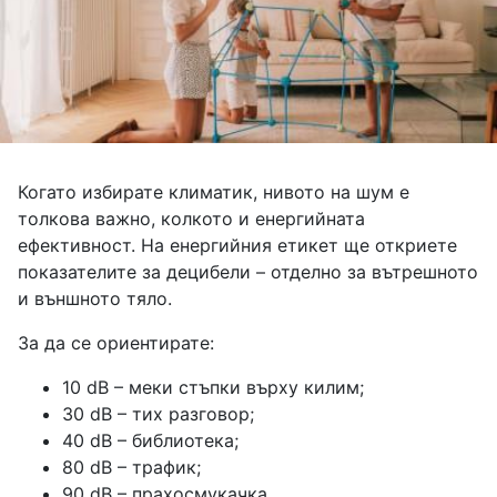
Когато избирате климатик, нивото на шум е
толкова важно, колкото и енергийната
ефективност. На енергийния етикет ще откриете
показателите за децибели – отделно за вътрешното
и външното тяло.
За да се ориентирате:
10 dB – меки стъпки върху килим;
30 dB – тих разговор;
40 dB – библиотека;
80 dB – трафик;
90 dB – прахосмукачка.