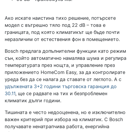
Ако искате наистина тихо решение, потърсете
модел с вътрешно тяло под 22 dB – това е
границата, под която климатикът ще бъде почти
неразличим от естествения фон в помещението.
Bosch предлага допълнителни функции като режим
сън, който автоматично намалява шума и регулира
температурата през нощта, и управление през
приложението HomeCom Easy, за да контролирате
уреда без да се налага да ставате от леглото. А с
удължената 3+2 години търговска гаранция до
30.11
, ще се радвате на тих и безпроблемен
климатик дълги години.
Тишината е често недооценена, но е изключително
важен критерий при избора на климатик. С Bosch
получавате ненатрапчива работа, енергийна