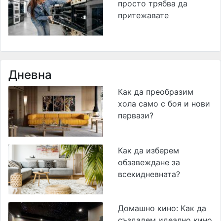
просто трябва да
притежавате
Дневна
Как да преобразим
хола само с боя и нови
первази?
Как да изберем
обзавеждане за
всекидневната?
Домашно кино: Как да
създадем идеално кино