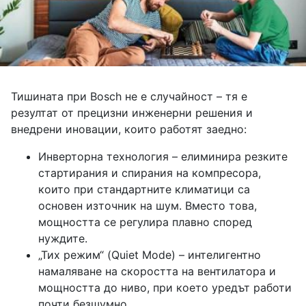
Тишината при Bosch не е случайност – тя е
резултат от прецизни инженерни решения и
внедрени иновации, които работят заедно:
Инверторна технология – елиминира резките
стартирания и спирания на компресора,
които при стандартните климатици са
основен източник на шум. Вместо това,
мощността се регулира плавно според
нуждите.
„Тих режим“ (Quiet Mode) – интелигентно
намаляване на скоростта на вентилатора и
мощността до ниво, при което уредът работи
почти безшумно.