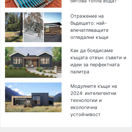
битова топла вода?
Отражение на
бъдещето: най-
впечатляващите
огледални къщи
Как да боядисаме
къщата отвън: съвети и
идеи за перфектната
палитра
Модулните къщи на
2024: интелигентни
технологии и
екологична
устойчивост