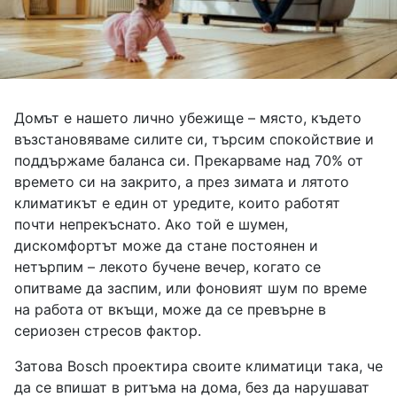
Домът е нашето лично убежище – място, където
възстановяваме силите си, търсим спокойствие и
поддържаме баланса си. Прекарваме над 70% от
времето си на закрито, а през зимата и лятото
климатикът е един от уредите, които работят
почти непрекъснато. Ако той е шумен,
дискомфортът може да стане постоянен и
нетърпим – лекото бучене вечер, когато се
опитваме да заспим, или фоновият шум по време
на работа от вкъщи, може да се превърне в
сериозен стресов фактор.
Затова Bosch проектира своите климатици така, че
да се впишат в ритъма на дома, без да нарушават