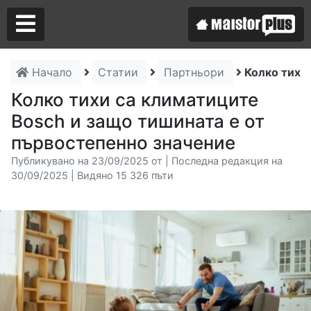
Начало
Статии
Партньори
Колко тихи
Аз съм майстор
Колко тихи са климатиците
Bosch и защо тишината е от
Търся майстор
първостепенно значение
Публикувано на 23/09/2025 от | Последна редакция на
30/09/2025 | Видяно 15 326 пъти