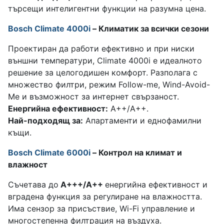
търсещи интелигентни функции на разумна цена.
Bosch Climate 4000i
– Климатик за всички сезони
Проектиран да работи ефективно и при ниски
външни температури, Climate 4000i е идеалното
решение за целогодишен комфорт. Разполага с
множество филтри, режим Follow-me, Wind-Avoid-
Me и възможност за интернет свързаност.
Енергийна ефективност:
A++/A++.
Най-подходящ за:
Апартаменти и еднофамилни
къщи.
Bosch Climate 6000i
– Контрол на климат и
влажност
Съчетава до
A+++/А++
енергийна ефективност и
вградена функция за регулиране на влажността.
Има сензор за присъствие, Wi-Fi управление и
многостепенна филтрация на въздуха.