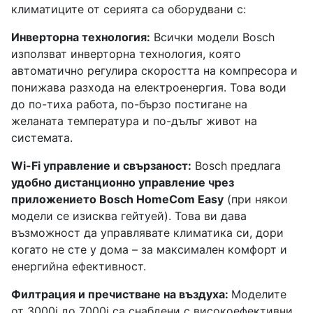
климатиците от серията са оборудвани с:
Инверторна технология:
Всички модели Bosch
използват инверторна технология, която
автоматично регулира скоростта на компресора и
понижава разхода на електроенергия. Това води
до по-тиха работа, по-бързо постигане на
желаната температура и по-дълъг живот на
системата.
Wi-Fi управление и свързаност:
Bosch предлага
удобно дистанционно управление чрез
приложението Bosch HomeCom Easy
(при някои
модели се изисква гейтуей). Това ви дава
възможност да управлявате климатика си, дори
когато не сте у дома – за максимален комфорт и
енергийна ефективност.
Филтрация и пречистване на въздуха:
Моделите
от 3000i до 7000i са снабдени с високоефективни