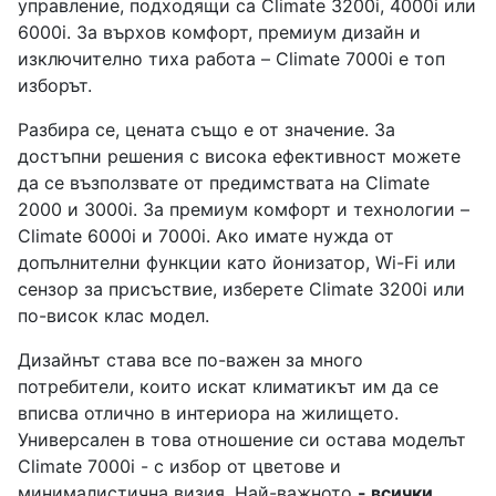
управление, подходящи са Climate 3200i, 4000i или
6000i. За върхов комфорт, премиум дизайн и
изключително тиха работа – Climate 7000i е топ
изборът.
Разбира се, цената също е от значение. За
достъпни решения с висока ефективност можете
да се възползвате от предимствата на Climate
2000 и 3000i. За премиум комфорт и технологии –
Climate 6000i и 7000i. Ако имате нужда от
допълнителни функции като йонизатор, Wi-Fi или
сензор за присъствие, изберете Climate 3200i или
по-висок клас модел.
Дизайнът става все по-важен за много
потребители, които искат климатикът им да се
вписва отлично в интериора на жилището.
Универсален в това отношение си остава моделът
Climate 7000i - с избор от цветове и
минималистична визия. Най-важното
- всички