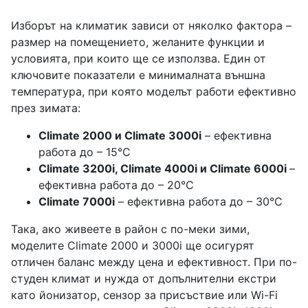
Изборът на климатик зависи от няколко фактора –
размер на помещението, желаните функции и
условията, при които ще се използва. Един от
ключовите показатели е минималната външна
температура, при която моделът работи ефективно
през зимата:
Climate 2000 и Climate 3000i
– ефективна
работа до – 15°C
Climate 3200i, Climate 4000i и Climate 6000i
–
ефективна работа до – 20°C
Climate 7000i
– ефективна работа до – 30°C
Така, ако живеете в район с по-меки зими,
моделите Climate 2000 и 3000i ще осигурят
отличен баланс между цена и ефективност. При по-
студен климат и нужда от допълнителни екстри
като йонизатор, сензор за присъствие или Wi-Fi