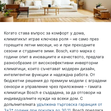
Когато става въпрос за комфорт у дома,
климатикът играе ключова роля – не само през
горещите летни месеци, но и при преходните
сезони и студените зими. Bosch, като марка с
години опит в иновациите и качеството, предлага
разнообразие от високоефективни инверторни
климатици, които съчетават модерен дизайн,
интелигентни функции и надеждна работа. От
бюджетни решения до премиум модели с вградени
сензори и управление чрез приложение – гамата
климатици Bosch е създадена, за да отговори на
индивидуалните нужди на всеки дом. С
допълнителната
удължена търговска гаранция от
3+2* години при покупка до 30.11
, Bosch предлага