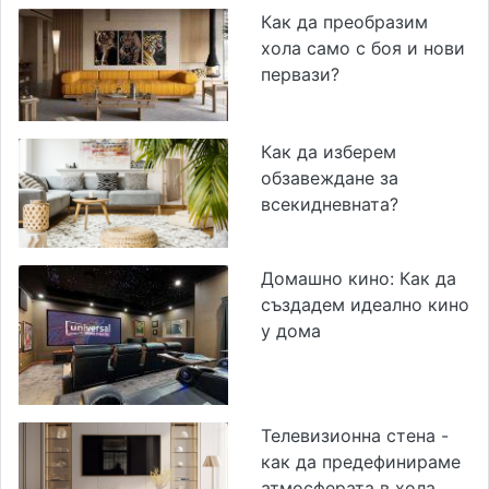
Как да преобразим
хола само с боя и нови
первази?
Как да изберем
обзавеждане за
всекидневната?
Домашно кино: Как да
създадем идеално кино
у дома
Телевизионна стена -
как да предефинираме
атмосферата в хола