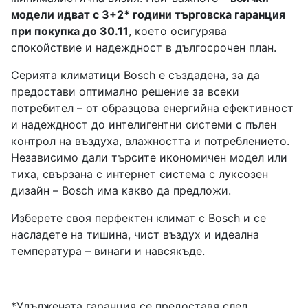
модели идват с 3+2* години търговска гаранция
при покупка до 30.11
, което осигурява
спокойствие и надеждност в дългосрочен план.
Серията климатици Bosch е създадена, за да
предостави оптимално решение за всеки
потребител – от образцова енергийна ефективност
и надеждност до интелигентни системи с пълен
контрол на въздуха, влажността и потреблението.
Независимо дали търсите икономичен модел или
тиха, свързана с интернет система с луксозен
дизайн – Bosch има какво да предложи.
Изберете своя перфектен климат с Bosch и се
насладете на тишина, чист въздух и идеална
температура – винаги и навсякъде.
*Удължената гаранция се предоставя след