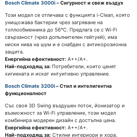
Bosch Climate 3000i
– Сигурност и свеж въздух
Този модел се отличава с функцията i-Clean, която
унищожава бактерии чрез загряване на
топлообменника до 56°C. Предлага се с Wi-Fi
свързаност (чрез допълнителен гейтуей), има
ниски нива на шум и е снабден с антикорозионна
защита.
Енергийна ефективност:
A++/A+.
Най-подходящ за:
Потребители, които ценят
хигиената и искат интуитивно управление.
Bosch Climate 3200i
– Стил и интелигентна
функционалност
Със своя 3D Swing въздушен поток, йонизатор и
възможност за Wi-Fi управление, този модел
комбинира модерен дизайн с достъпна цена.
Енергийна ефективност:
A++/A+.
Най-подходящ за:
Стилни интериори и хора,