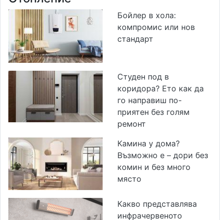
Бойлер в хола:
компромис или нов
стандарт
Студен под в
коридора? Ето как да
го направиш по-
приятен без голям
ремонт
Камина у дома?
Възможно е – дори без
комин и без много
място
Какво представлява
инфрачервеното