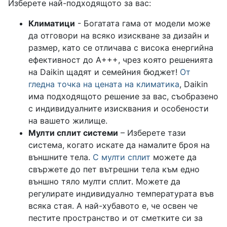
Изберете най-подходящото за вас:
Климатици
- Богатата гама от модели може
да отговори на всяко изискване за дизайн и
размер, като се отличава с висока енергийна
ефективност до А+++, чрез която решенията
на Daikin щадят и семейния бюджет!
От
гледна точка на цената на климатика
, Daikin
има подходящото решение за вас, съобразено
с индивидуалните изисквания и особености
на вашето жилище.
Мулти сплит системи
– Изберете тази
система, когато искате да намалите броя на
външните тела.
С мулти сплит
можете да
свържете до пет вътрешни тела към едно
външно тяло мулти сплит. Можете да
регулирате индивидуално температурата във
всяка стая. А най-хубавото е, че освен че
пестите пространство и от сметките си за