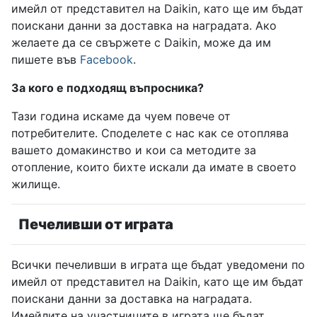
имейл от представител на Daikin, като ще им бъдат
поискани данни за доставка на наградата. Ако
желаете да се свържете с Daikin, може да им
пишете във
Facebook
.
За кого е подходящ въпросника?
Тази година искаме да чуем повече от
потребителите. Споделете с нас как се отоплява
вашето домакинство и кои са методите за
отопление, които бихте искали да имате в своето
жилище.
Печеливши от играта
Всички печеливши в играта ще бъдат уведомени по
имейл от представител на Daikin, като ще им бъдат
поискани данни за доставка на наградата.
Имейлите на участниците в играта ще бъдат