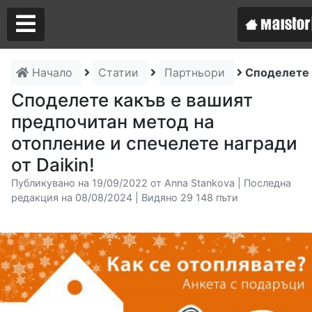
Начало
Статии
Партньори
Споделете 
Аз съм майстор
Споделете какъв е вашият
предпочитан метод на
Търся майстор
отопление и спечелете награди
от Daikin!
Публикувано на 19/09/2022 от Anna Stankova | Последна
редакция на 08/08/2024 | Видяно 29 148 пъти