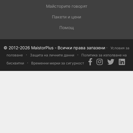
Майсторите говорят
Пакети и цени
Помощ
·
© 2012-2026 MaistorPlus - Всички права запазени
Условия за
·
·
ползване
Защита на личните данни
Политика за изполване на
·
бисквитки
Временни мерки за сигурност