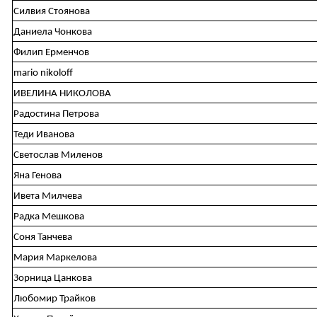
Силвия Стоянова
Даниела Чонкова
Филип Ерменчов
mario nikoloff
ИВЕЛИНА НИКОЛОВА
Радостина Петрова
Теди Иванова
Светослав Миленов
Яна Генова
Ивета Милчева
Радка Мешкова
Соня Танчева
Мария Маркелова
Зорница Цанкова
Любомир Трайков