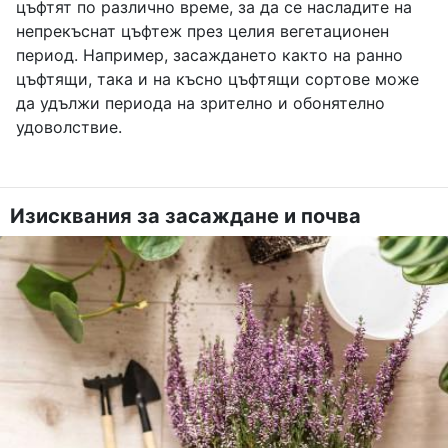
цъфтят по различно време, за да се насладите на
непрекъснат цъфтеж през целия вегетационен
период. Например, засаждането както на ранно
цъфтящи, така и на късно цъфтящи сортове може
да удължи периода на зрително и обонятелно
удоволствие.
Изисквания за засаждане и почва