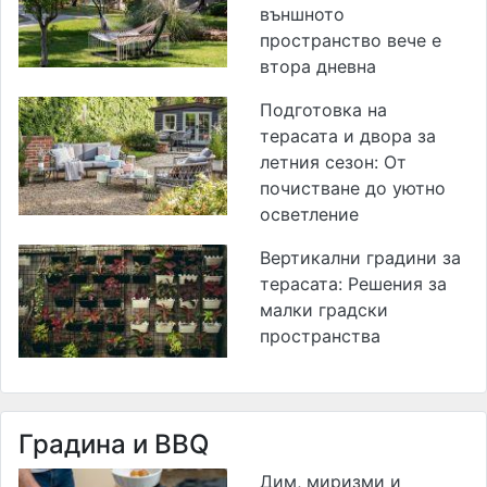
външното
пространство вече е
втора дневна
Подготовка на
терасата и двора за
летния сезон: От
почистване до уютно
осветление
Вертикални градини за
терасата: Решения за
малки градски
пространства
Градина и BBQ
Дим, миризми и