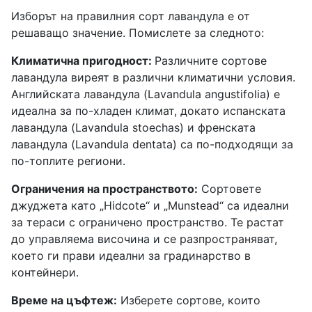
Изборът на правилния сорт лавандула е от
решаващо значение. Помислете за следното:
Климатична пригодност:
Различните сортове
лавандула виреят в различни климатични условия.
Английската лавандула (Lavandula angustifolia) е
идеална за по-хладен климат, докато испанската
лавандула (Lavandula stoechas) и френската
лавандула (Lavandula dentata) са по-подходящи за
по-топлите региони.
Ограничения на пространството:
Сортовете
джуджета като „Hidcote“ и „Munstead“ са идеални
за тераси с ограничено пространство. Те растат
до управляема височина и се разпространяват,
което ги прави идеални за градинарство в
контейнери.
Време на цъфтеж:
Изберете сортове, които