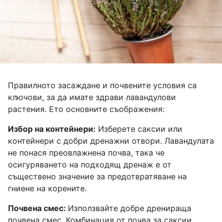
Правилното засаждане и почвените условия са
ключови, за да имате здрави лавандулови
растения. Ето основните съображения:
Избор на контейнери:
Изберете саксии или
контейнери с добри дренажни отвори. Лавандулата
не понася преовлажнена почва, така че
осигуряването на подходящ дренаж е от
съществено значение за предотвратяване на
гниене на корените.
Почвена смес:
Използвайте добре дренираща
почвена смес. Комбинация от почва за саксии,