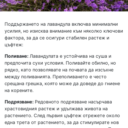
Поддържането на лавандула включва минимални
усилия, но изисква внимание към няколко ключови
фактора, за да се осигури стабилен растеж и
цъфтеж:
Поливане:
Лавандулата е устойчива на суша и
предпочита сухи условия. Поливайте обилно, но
рядко, като позволявате на почвата да изсъхне
между поливанията. Преполиването е често
срещана грешка, която може да доведе до гниене
на корените.
Подрязване:
Редовното подрязване насърчава
храстовидния растеж и удължава живота на
растението. След първия цъфтеж отрежете около
една трета от растението, за да стимулирате нов