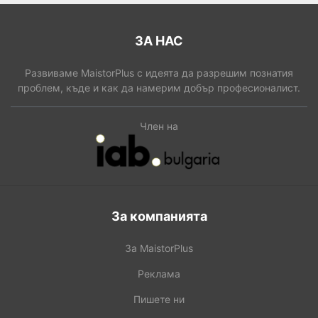
ЗА НАС
Развиваме MaistorPlus с идеята да разрешим познатия
проблем, къде и как да намерим добър професионалист.
Член на
За компанията
За MaistorPlus
Реклама
Пишете ни