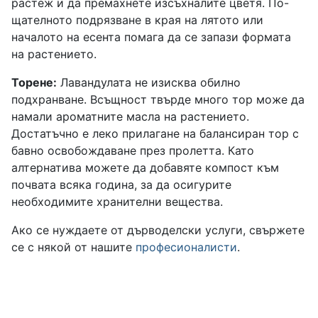
растеж и да премахнете изсъхналите цветя. По-
щателното подрязване в края на лятото или
началото на есента помага да се запази формата
на растението.
Торене:
Лавандулата не изисква обилно
подхранване. Всъщност твърде много тор може да
намали ароматните масла на растението.
Достатъчно е леко прилагане на балансиран тор с
бавно освобождаване през пролетта. Като
алтернатива можете да добавяте компост към
почвата всяка година, за да осигурите
необходимите хранителни вещества.
Ако се нуждаете от дърводелски услуги, свържете
се с някой от нашите
професионалисти
.