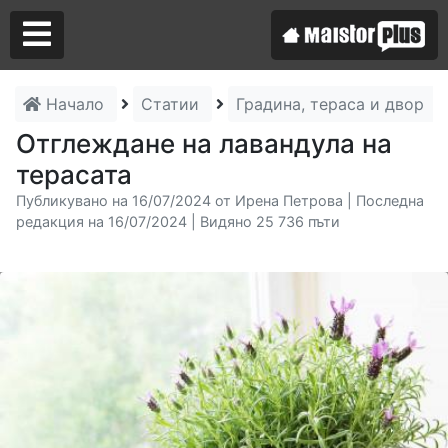
Начало
Статии
Градина, тераса и двор
Аз съм майстор
Отглеждане на лавандула на
терасата
Търся майстор
Публикувано на 16/07/2024 от Ирена Петрова | Последна
редакция на 16/07/2024 | Видяно 25 736 пъти