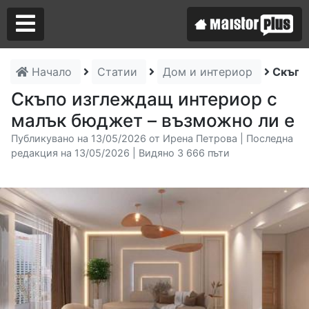
Начало
Статии
Дом и интериор
Скъпо
Аз съм майстор
Скъпо изглеждащ интериор с
малък бюджет – възможно ли е
Търся майстор
Публикувано на 13/05/2026 от Ирена Петрова | Последна
редакция на 13/05/2026 | Видяно 3 666 пъти