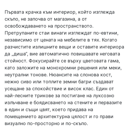
Първата крачка към интериор, който изглежда
скъпо, не започва от магазина, а от
освобождаването на пространството.
Претрупаните стаи винаги изглеждат по-евтини,
независимо от цената на мебелите в тях. Когато
разчистите излишните вещи и оставите интериора
да „диша“, вие автоматично повишавате неговата
стойност. Фокусирайте се върху цветовата гама,
като заложите на монохромни решения или меки,
неутрални тонове. Нюансите на слонова кост,
нежно сиво или топлите земни багри създават
усещане за спокойствие и висок клас. Един от
най-лесните трикове за постигане на луксозно
излъчване е боядисването на стените и первазите
в един и същи цвят, което придава на
помещението архитектурна цялост и го прави
визуално по-просторно и по-скъпо.