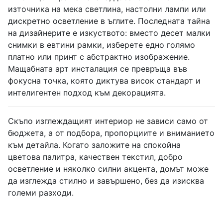
източника на мека светлина, настолни лампи или
дискретно осветление в ъглите. Последната тайна
на дизайнерите е изкуството: вместо десет малки
снимки в евтини рамки, изберете едно голямо
платно или принт с абстрактно изображение.
Мащабната арт инсталация се превръща във
фокусна точка, която диктува висок стандарт и
интелигентен подход към декорацията.
Скъпо изглеждащият интериор не зависи само от
бюджета, а от подбора, пропорциите и вниманието
към детайла. Когато заложите на спокойна
цветова палитра, качествен текстил, добро
осветление и няколко силни акцента, домът може
да изглежда стилно и завършено, без да изисква
големи разходи.