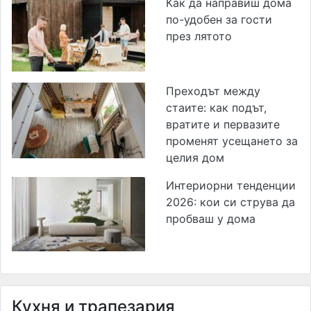
Как да направиш дома
по-удобен за гости
през лятото
Преходът между
стаите: как подът,
вратите и первазите
променят усещането за
целия дом
Интериорни тенденции
2026: кои си струва да
пробваш у дома
Кухня и трапезария