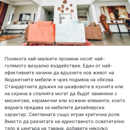
Понякога най-малките промени носят най-
голямото визуално въздействие. Един от най-
ефективните начини да вдъхнете нов живот на
бюджетните мебели е чрез подмяна на обкова.
Стандартните дръжки на шкафовете в кухнята или
на скрина в спалнята могат да бъдат заменени с
месингови, керамични или кожени елементи, което
веднага придава на мебелите дизайнерски
характер. Светлината също играе критична роля.
Вместо да разчитате на единственото осветително
тяло в центъра на тавана, добавете няколко