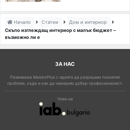
Начало
Статии
Дом и интериор
Скъпо изглеждащ интериор с малък бюджет –
възможно ли е
ЗА НАС
Развиваме MaistorPlus с идеята да разрешим познатия
проблем, къде и как да намерим добър професионалист.
Член на