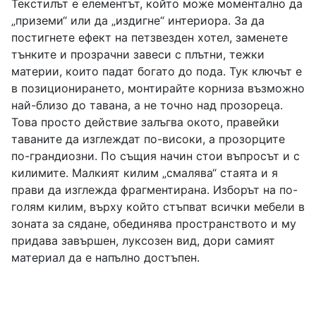
Текстилът е елементът, който може моментално да
„приземи“ или да „издигне“ интериора. За да
постигнете ефект на петзвезден хотел, заменете
тънките и прозрачни завеси с плътни, тежки
материи, които падат богато до пода. Тук ключът е
в позиционирането, монтирайте корниза възможно
най-близо до тавана, а не точно над прозореца.
Това просто действие залъгва окото, правейки
таваните да изглеждат по-високи, а прозорците
по-грандиозни. По същия начин стои въпросът и с
килимите. Малкият килим „смалява“ стаята и я
прави да изглежда фрагментирана. Изборът на по-
голям килим, върху който стъпват всички мебели в
зоната за сядане, обединява пространството и му
придава завършен, луксозен вид, дори самият
материал да е напълно достъпен.