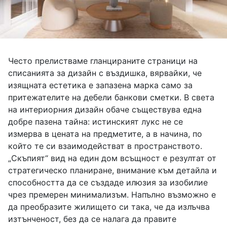
Често прелистваме гланцираните страници на
списанията за дизайн с въздишка, вярвайки, че
изящната естетика е запазена марка само за
притежателите на дебели банкови сметки. В света
на интериорния дизайн обаче съществува една
добре пазена тайна: истинският лукс не се
измерва в цената на предметите, а в начина, по
който те си взаимодействат в пространството.
„Скъпият“ вид на един дом всъщност е резултат от
стратегическо планиране, внимание към детайла и
способността да се създаде илюзия за изобилие
чрез премерен минимализъм. Напълно възможно е
да преобразите жилището си така, че да излъчва
изтънченост, без да се налага да правите