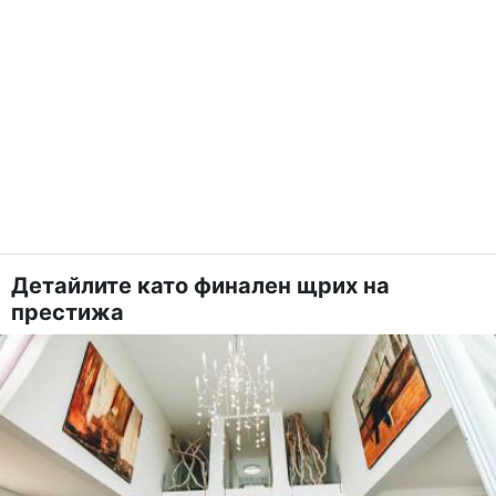
Детайлите като финален щрих на
престижа