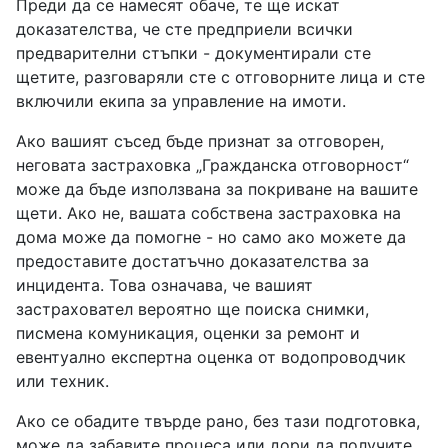
Преди да се намесят обаче, те ще искат
доказателства, че сте предприели всички
предварителни стъпки - документирали сте
щетите, разговаряли сте с отговорните лица и сте
включили екипа за управление на имоти.
Ако вашият съсед бъде признат за отговорен,
неговата застраховка „Гражданска отговорност“
може да бъде използвана за покриване на вашите
щети. Ако не, вашата собствена застраховка на
дома може да помогне - но само ако можете да
предоставите достатъчно доказателства за
инцидента. Това означава, че вашият
застраховател вероятно ще поиска снимки,
писмена комуникация, оценки за ремонт и
евентуално експертна оценка от водопроводчик
или техник.
Ако се обадите твърде рано, без тази подготовка,
може да забавите процеса или дори да получите