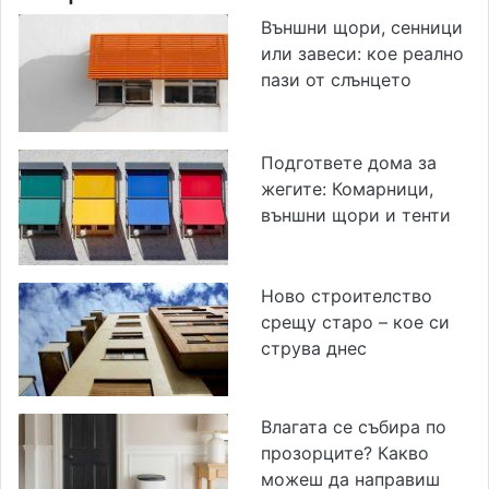
Външни щори, сенници
или завеси: кое реално
пази от слънцето
Подгответе дома за
жегите: Комарници,
външни щори и тенти
Ново строителство
срещу старо – кое си
струва днес
Влагата се събира по
прозорците? Какво
можеш да направиш