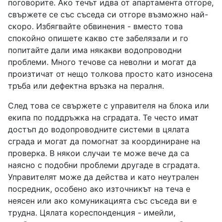
поговорите. Ако течът идва от апартамента отгоре,
свържете се със съседа си отгоре възможно най-
скоро. Избягвайте обвинения - вместо това
спокойно опишете какво сте забелязали и го
попитайте дали има някакви водопроводни
проблеми. Много течове са неволни и могат да
произтичат от нещо толкова просто като износена
тръба или дефектна връзка на пералня.
След това се свържете с управителя на блока или
екипа по поддръжка на сградата. Те често имат
достъп до водопроводните системи в цялата
сграда и могат да помогнат за координиране на
проверка. В някои случаи те може вече да са
наясно с подобни проблеми другаде в сградата.
Управителят може да действа и като неутрален
посредник, особено ако източникът на теча е
неясен или ако комуникацията със съседа ви е
трудна. Цялата кореспонденция - имейли,