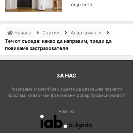
още сега
Начало
Статии
Апартаменти
Теч от съседа: какво да направим, преди да
повикаме застрахователя
ЗА НАС
Развиваме MaistorPlus с идеята да разрешим познатия
проблем, къде и как да намерим добър професионалист.
Член на