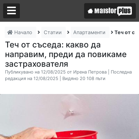
Начало
Статии
Апартаменти
Теч от съ
Аз съм майстор
Теч от съседа: какво да
направим, преди да повикаме
Търся майстор
застрахователя
Публикувано на 12/08/2025 от Ирена Петрова | Последна
редакция на 12/08/2025 | Видяно 20 108 пъти