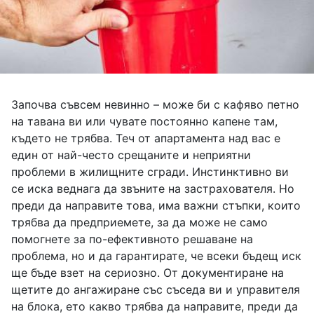
Започва съвсем невинно – може би с кафяво петно
на тавана ви или чувате постоянно капене там,
където не трябва. Теч от апартамента над вас е
един от най-често срещаните и неприятни
проблеми в жилищните сгради. Инстинктивно ви
се иска веднага да звъните на застрахователя. Но
преди да направите това, има важни стъпки, които
трябва да предприемете, за да може не само
помогнете за по-ефективното решаване на
проблема, но и да гарантирате, че всеки бъдещ иск
ще бъде взет на сериозно. От документиране на
щетите до ангажиране със съседа ви и управителя
на блока, ето какво трябва да направите, преди да