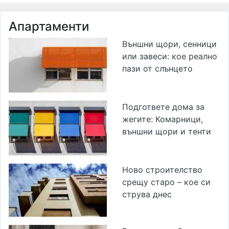
Апартаменти
Външни щори, сенници
или завеси: кое реално
пази от слънцето
Подгответе дома за
жегите: Комарници,
външни щори и тенти
Ново строителство
срещу старо – кое си
струва днес