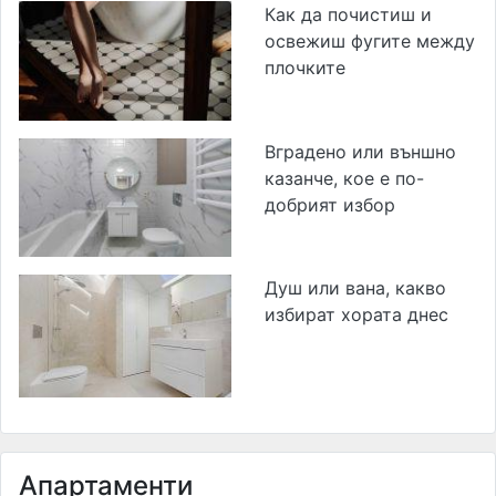
Как да почистиш и
освежиш фугите между
плочките
Вградено или външно
казанче, кое е по-
добрият избор
Душ или вана, какво
избират хората днес
Апартаменти