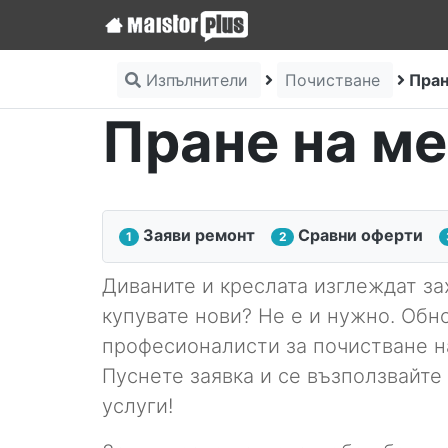
Изпълнители
Почистване
Пран
Пране на м
Заяви ремонт
Сравни оферти
1
2
Диваните и креслата изглеждат зах
купувате нови? Не е и нужно. Обн
професионалисти за почистване н
Пуснете заявка и се възползвайт
услуги!