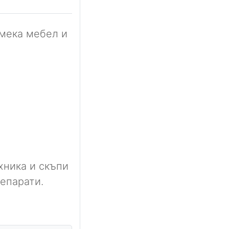
 мека мебел и
хника и скъпи
епарати.