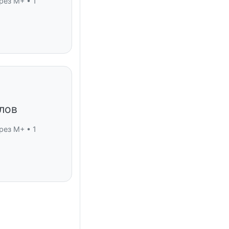
рез M+ • 1
лов
рез M+ • 1