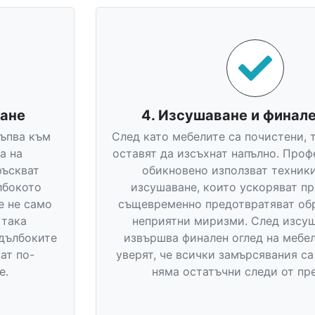
ране
4. Изсушаване и финале
тъпва към
След като мебелите са почистени, т
а на
оставят да изсъхнат напълно. Про
ръскват
обикновено използват техники
лбокото
изсушаване, които ускоряват пр
е не само
същевременно предотвратяват об
 така
неприятни миризми. След изсуш
-дълбоките
извършва финален оглед на мебели
ат по-
уверят, че всички замърсявания с
е.
няма остатъчни следи от пр