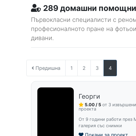
289 домашни помощниц
Първокласни специалисти с реном
професионалното пране на фотьои
дивани.
Предишна
1
2
3
4
Георги
5.00 / 5
от 3 извършен
проекта
От 9 години работи през M
галерия със снимки
Покани за проект