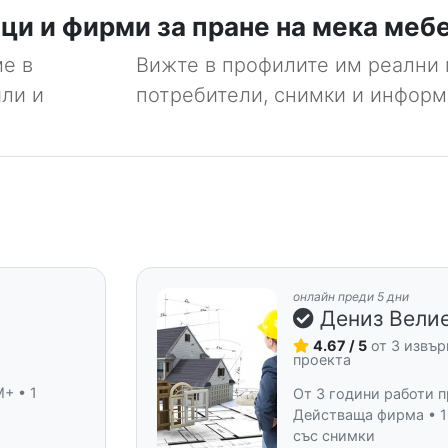
и и фирми за пране на мека меб
е в
Вижте в профилите им реални 
ли и
потребители, снимки и информ
онлайн преди 5 дни
Дениз Вели
и
4.67 / 5
от 3 извъ
проекта
+ • 1
От 3 години работи п
Действаща фирма • 1
със снимки