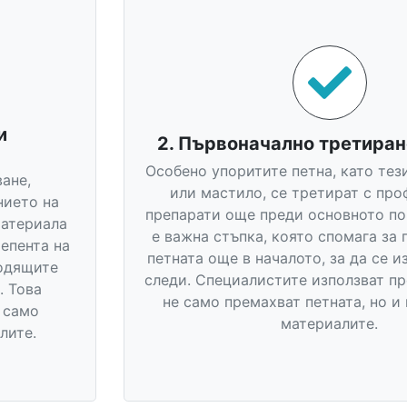
и
2. Първоначално третиран
Особено упоритите петна, като тези
ане,
или мастило, се третират с пр
нието на
препарати още преди основното по
материала
е важна стъпка, която спомага за 
тепента на
петната още в началото, за да се и
ходящите
следи. Специалистите използват пр
. Това
не само премахват петната, но и
е само
материалите.
лите.