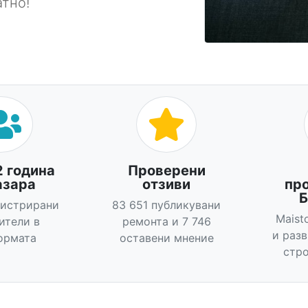
тно!
2 година
Проверени
азара
отзиви
пр
Б
гистрирани
83 651 публикувани
Maist
ители в
ремонта и 7 746
и раз
ормата
оставени мнение
стро