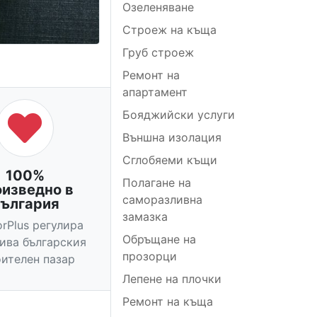
Озеленяване
Строеж на къща
Груб строеж
Ремонт на
апартамент
Бояджийски услуги
Външна изолация
Сглобяеми къщи
100%
Полагане на
оизведно в
саморазливна
ългария
замазка
orPlus регулира
Обръщане на
вива българския
прозорци
ителен пазар
Лепене на плочки
Ремонт на къща