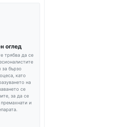
н оглед
е трябва да се
фесионалистите
 за бързо
оцеса, като
разуването на
аването се
те, за да се
а премахнати и
епарата.