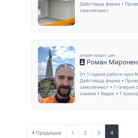
Действаща фирма • Пров
самоличнист
онлайн преди 1 ден
Роман Миронен
От 1 година работи през 
Действаща фирма • Пров
самоличнист • 1 галерия 
снимки • Видео • 1 препо
Предишна
1
2
3
4