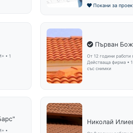
Покани за проек
Първан Бож
+ • 1
От 12 години работи 
Действаща фирма • 1
със снимки
Барс"
Николай Илие
M+ •