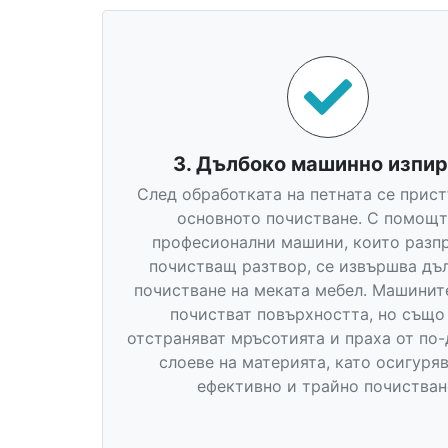
3. Дълбоко машинно изпи
След обработката на петната се прис
основното почистване. С помощт
професионални машини, които разп
почистващ разтвор, се извършва дъ
почистване на меката мебел. Машинит
почистват повърхността, но също
отстраняват мръсотията и праха от по
слоеве на материята, като осигуряв
ефективно и трайно почистван