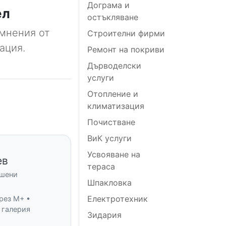
Дограма и
ел
остъкляване
мнения от
Строителни фирми
ация.
Ремонт на покриви
Дърводелски
услуги
Отопление и
климатизация
Почистване
ВиК услуги
Усвояване на
ев
тераса
ршени
Шпакловка
Електротехник
рез M+ •
 галерия
Зидария