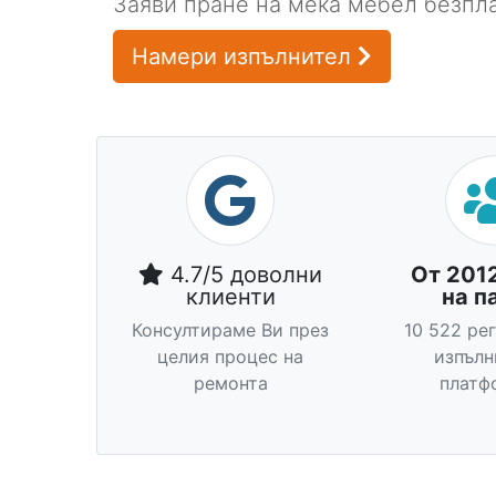
Заяви пране на мека мебел безпла
Намери изпълнител
4.7/5 доволни
От 201
клиенти
на п
Консултираме Ви през
10 522 ре
целия процес на
изпълн
ремонта
платф