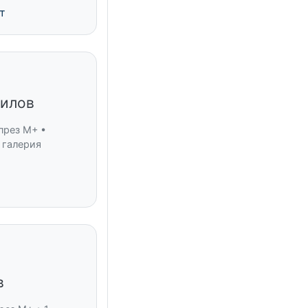
т
илов
през M+ •
 галерия
в