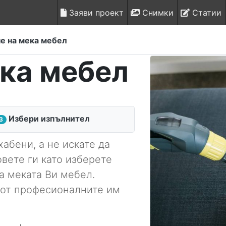
Заяви проект
Снимки
Статии
е на мека мебел
ека мебел
Избери изпълнител
3
абени, а не искате да
овете ги като изберете
а меката Ви мебел.
е от професионалните им