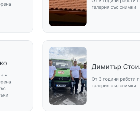
От 8 години работи п
ерена
галерия със снимки
ко
Димитър Стои
M+ •
От 3 години работи п
ерена
галерия със снимки
със
ръки