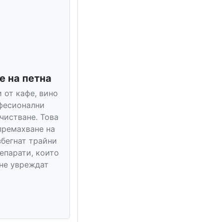
е на петна
 от кафе, вино
офесионални
чистване. Това
премахване на
збегнат трайни
епарати, които
 не увреждат