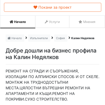
Покани за проект
Начало
Услуги
Мнения
Начало
Изпълнители
София
Калин Недялков
Добре дошли на бизнес профила
на Калин Недялков
PEMOHT HA CГPAДИ И CЪOPЪЖEHИЯ,
ИЗOЛAЦИИ ПO AЛПИИCKИ CПOCOБ И ОТ СКЕЛЕ.
MOHTAЖ HA TPУДHOДOCTЪПHИ
MECTA.ЦЯЛОСТНИ ВЪТРЕШНИ РЕМОНТИ НА
АПАРТАМЕНТИ И КЪЩИ.РЕМОНТ НА
ПОКРИВИ.СУХО СТРОИТЕЛСТВО.