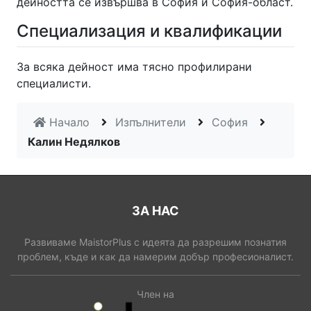
дейността се извършва в София и София-област.
Специализация и квалификации
За всяка дейност има тясно профилирани
специалисти.
Начало
Изпълнители
София
Калин Недялков
ЗА НАС
Развиваме MaistorPlus с идеята да разрешим познатия
проблем, къде и как да намерим добър професионалист.
Член на