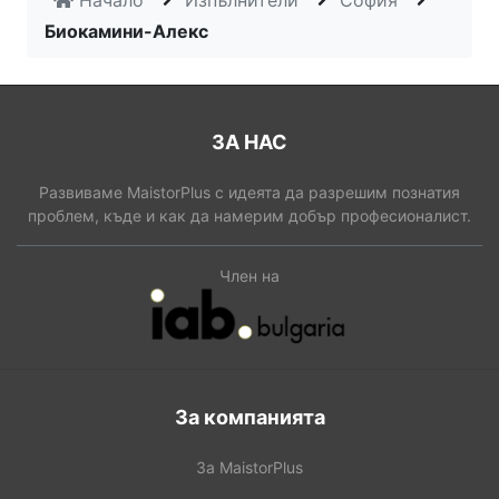
Начало
Изпълнители
София
Биокамини-Алекс
ЗА НАС
Развиваме MaistorPlus с идеята да разрешим познатия
проблем, къде и как да намерим добър професионалист.
Член на
За компанията
За MaistorPlus