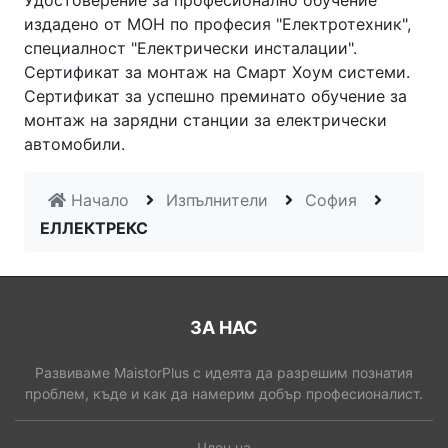
Удостоверение за професионално обучение
издадено от МОН по професия "Електротехник",
специалност "Електрически инсталации".
Сертификат за монтаж на Смарт Хоум системи.
Сертификат за успешно преминато обучение за
монтаж на зарядни станции за електрически
автомобили.
Начало
Изпълнители
София
ЕЛЛЕКТРЕКС
ЗА НАС
Развиваме MaistorPlus с идеята да разрешим познатия
проблем, къде и как да намерим добър професионалист.
Член на