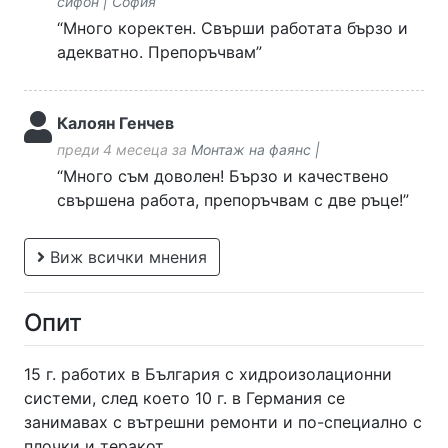
сифон | София
“Много коректен. Свърши работата бързо и
адекватно. Препоръчвам”
Калоян Генчев
преди 4 месеца за
Монтаж на фаянс |
“Много съм доволен! Бързо и качествено
свършена работа, препоръчвам с две ръце!”
Виж всички мнения
Опит
15 г. работих в България с хидроизолационни
системи, след което 10 г. в Германия се
занимавах с вътрешни ремонти и по-специално с
плочки и теракот.