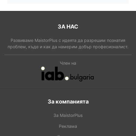
ЗА НАС
Развиваме MaistorPlus с идеята да разрешим познатия
проблем, къде и как да намерим добър професионалист.
Член на
За компанията
За MaistorPlus
Реклама