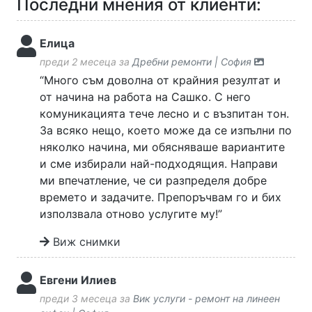
Последни мнения от клиенти:
Елица
преди 2 месеца за
Дребни ремонти | София
“Много съм доволна от крайния резултат и
от начина на работа на Сашко. С него
комуникацията тече лесно и с възпитан тон.
За всяко нещо, което може да се изпълни по
няколко начина, ми обясняваше вариантите
и сме избирали най-подходящия. Направи
ми впечатление, че си разпределя добре
времето и задачите. Препоръчвам го и бих
използвала отново услугите му!”
Виж снимки
Евгени Илиев
преди 3 месеца за
Вик услуги - ремонт на линеен