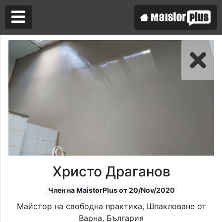
Аз съм майстор
Търся майстор
Христо Драганов
Член на MaistorPlus от 20/Nov/2020
Майстор на свободна практика, Шпакловане от
Варна, България