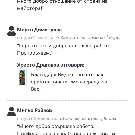
много добро отношение от страна на
майстора!”
Марта Димитрова
преди 60 месеца за
Замазка под ламинат | Варна
“Коректност и добре свършена работа.
Препоръчвам.”
Христо Драганов отговори:
Благодаря Ви,че станахте наш
приятел,винаги сме насреща за
Вас!
Милко Райков
преди 62 месеца за
Шпаклова на стени | Варна
“Много добре свършена работа.
Професионална изработка,коректност и