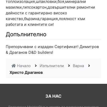
топлоизолация,шпакловки,боя,минерални
мазилки,гипсокартон,довършителни ремонтни
дейности с гарантирано високо
качество,бързина,гаранция,лоялност към
работата и клиентите си!
Допълнително
Препоръчвани с издаден Сертификат! Димитров
& Драганов D&D builders!
Начало
Изпълнители
Варна
Христо Драганов
ЗА НАС
Развиваме MaistorPlus с идеята да разрешим познатия