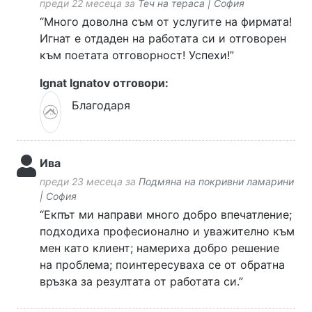
преди 22 месеца за
Теч на тераса | София
“Много доволна съм от услугите на фирмата!
Игнат е отдаден на работата си и отговорен
към поетата отговорност! Успехи!”
Ignat Ignatov отговори:
Благодаря
Ива
преди 23 месеца за
Подмяна на покривни ламарини
| София
“Екпът ми направи много добро впечатление;
подходиха професионално и уважително към
мен като клиент; намериха добро решение
на проблема; поинтересуваха се от обратна
връзка за резултата от работата си.”