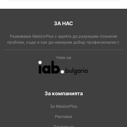
ЗА НАС
Развиваме MaistorPlus с идеята да разрешим познатия
проблем, къде и как да намерим добър професионалист.
Член на
За компанията
За MaistorPlus
Реклама
Пишете ни