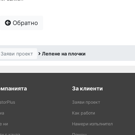
Обратно
Заяви проект
Лепене на плочки
омпанията
За клиенти
storPlus
Заяви проект
ма
Как работи
е ни
Намери изпълнител
и с кауза
Помощ