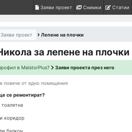
Заяви проект
Снимки
Статии
Заяви проект
Лепене на плочки
Никола за лепене на плочки
рофил в MaistorPlus?
Заяви проекта през него
е повече от едно помещения
ще се ремонтират?
 тоалетна
ли коридор
ли балкон