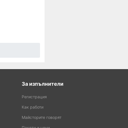
За изпълнители
Регистрация
Как работи
Майсторите говорят
Пакети и цени