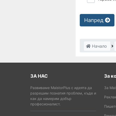
Напред
Начало
ЗА НАС
За к
Развиваме MaistorPlus с идеята да
За Mai
разрешим познатия проблем, къде и
Рекла
как да намерим добър
професионалист.
Пишет
Ремонт