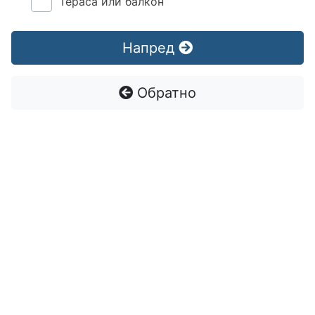
Тераса или балкон
Напред
Обратно