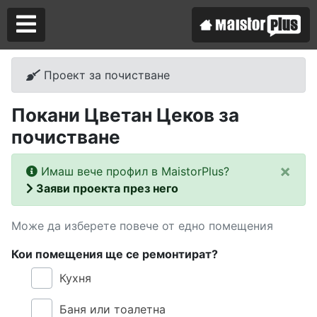
Проект за почистване
Аз съм майстор
Покани Цветан Цеков за
Търся майстор
почистване
×
Имаш вече профил в MaistorPlus?
Заяви проекта през него
Може да изберете повече от едно помещения
Кои помещения ще се ремонтират?
Кухня
Баня или тоалетна