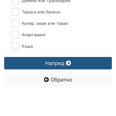
Дневна или трапезария
Тераса или балкон
Килер, мазе или таван
Апартамент
Къща
Напред
Обратно