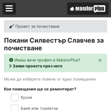
Проект за почистване
Аз съм майстор
Покани Силвестър Славчев за
Търся майстор
почистване
×
Имаш вече профил в MaistorPlus?
Заяви проекта през него
Може да изберете повече от едно помещения
Кои помещения ще се ремонтират?
Кухня
Баня или тоалетна