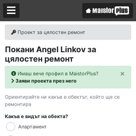
Проект за цялостен ремонт
Аз съм майстор
Покани Angel Linkov за
Търся майстор
цялостен ремонт
×
Имаш вече профил в MaistorPlus?
Заяви проекта през него
Ориентирайте ни какъв е обектът, който ще се
ремонтира
Какъв е видът на обекта?
Апартамент