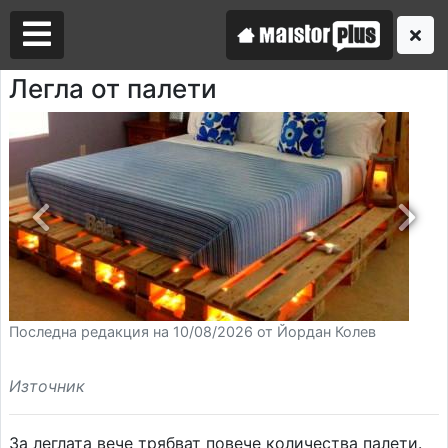
Легла от палети
Аз съм майстор
Търся майстор
Последна редакция на 10/08/2026 от Йордан Колев
Източник
За леглата вече трябват повече количества палети.