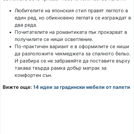
Любителите на японския стил правят леглото в
един ред, но обикновено леглата се изграждат в
два реда.
Почитателите на романтиката пък прокарват в
получилите се ниши осветление.
По-практичен вариант е в оформилите се ниши
да разположите чекмеджета за спалното бельо.
И разбира се не забравяйте да поставите върху
такава твърда рамка добър матрак за
комфортен сън.
Вижте още:
14 идеи за градински мебели от палети