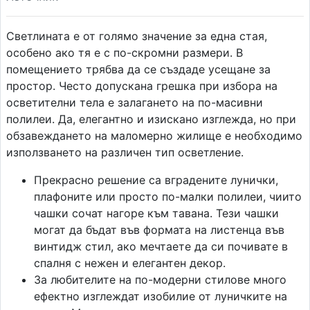
Светлината е от голямо значение за една стая,
особено ако тя е с по-скромни размери. В
помещението трябва да се създаде усещане за
простор. Често допускана грешка при избора на
осветителни тела е залагането на по-масивни
полилеи. Да, елегантно и изискано изглежда, но при
обзавеждането на маломерно жилище е необходимо
използването на различен тип осветление.
Прекрасно решение са вградените лунички,
плафоните или просто по-малки полилеи, чиито
чашки сочат нагоре към тавана. Тези чашки
могат да бъдат във формата на листенца във
винтидж стил, ако мечтаете да си почивате в
спалня с нежен и елегантен декор.
За любителите на по-модерни стилове много
ефектно изглеждат изобилие от луничките на