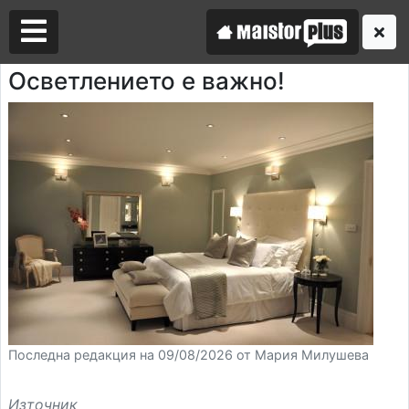
Осветлението е важно!
Аз съм майстор
Търся майстор
Последна редакция на 09/08/2026 от Мария Милушева
Източник