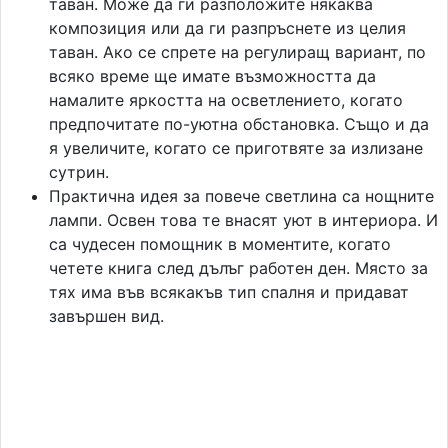
таван. Може да ги разположите някаква
композиция или да ги разпръснете из целия
таван. Ако се спрете на регулиращ вариант, по
всяко време ще имате възможността да
намалите яркостта на осветлението, когато
предпочитате по-уютна обстановка. Също и да
я увеличите, когато се приготвяте за излизане
сутрин.
Практична идея за повече светлина са нощните
лампи. Освен това те внасят уют в интериора. И
са чудесен помощник в моментите, когато
четете книга след дълъг работен ден. Място за
тях има във всякакъв тип спалня и придават
завършен вид.