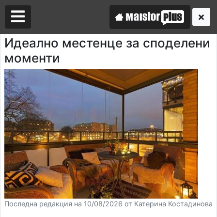
Идеално местенце за споделени
моменти
Аз съм майстор
Търся майстор
Последна редакция на 10/08/2026 от Катерина Костадинова