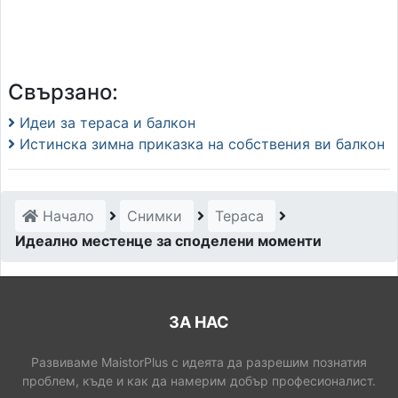
Свързано:
Идеи за тераса и балкон
Истинска зимна приказка на собствения ви балкон
Начало
Снимки
Тераса
Идеално местенце за споделени моменти
ЗА НАС
Развиваме MaistorPlus с идеята да разрешим познатия
проблем, къде и как да намерим добър професионалист.